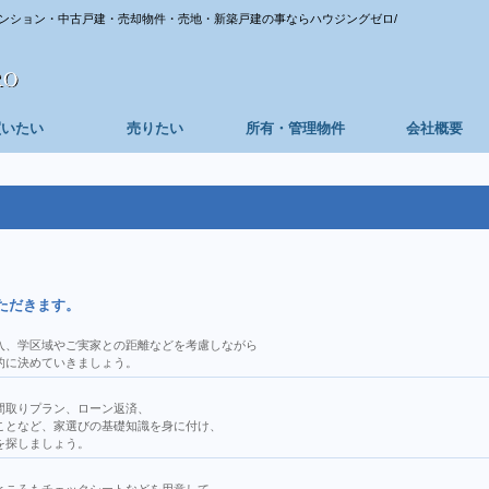
ンション・中古戸建・売却物件・売地・新築戸建の事ならハウジングゼロ/
買いたい
売りたい
所有・管理物件
会社概要
ただきます。
入、学区域やご実家との距離などを考慮しながら
的に決めていきましょう。
間取りプラン、ローン返済、
ことなど、家選びの基礎知識を身に付け、
を探しましょう。