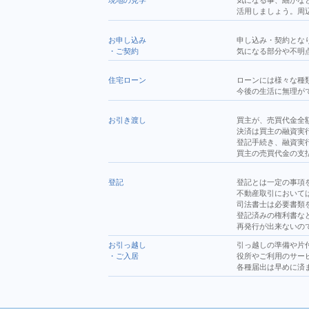
現地の見学
気になる事、細かな
活用しましょう。周
お申し込み
申し込み・契約とな
・
ご契約
気になる部分や不明
住宅ローン
ローンには様々な種
今後の生活に無理が
お引き渡し
買主が、売買代金全
決済は買主の融資実
登記手続き、融資実
買主の売買代金の支
登記
登記とは一定の事項
不動産取引において
司法書士は必要書類
登記済みの権利書な
再発行が出来ないの
お引っ越し
引っ越しの準備や片
・
ご入居
役所やご利用のサー
各種届出は早めに済