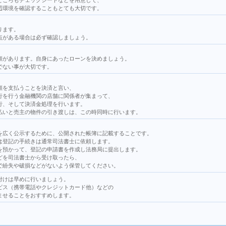
ところもチェックシートなどを用意して、
辺環境を確認することもとても大切です。
ります。
点がある場合は必ず確認しましょう。
類があります。自身にあったローンを決めましょう。
でない事が大切です。
額を支払うことを決済と言い、
行を行う金融機関の店舗に関係者が集まって、
行、そして決済金処理を行います。
払いと売主の物件の引き渡しは、この時同時に行います。
を広く公示するために、公開された帳簿に記載することです。
は登記の手続きは通常司法書士に依頼します。
を預かって、登記の申請書を作成し法務局に提出します。
どを司法書士から受け取ったら、
で紛失や破損などがないよう保管してください。
付けは早めに行いましょう。
ビス（携帯電話やクレジットカード他）などの
ませることをおすすめします。