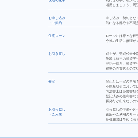
現地の見学
気になる事、細かな
活用しましょう。周
お申し込み
申し込み・契約とな
・
ご契約
気になる部分や不明
住宅ローン
ローンには様々な種
今後の生活に無理が
お引き渡し
買主が、売買代金全
決済は買主の融資実
登記手続き、融資実
買主の売買代金の支
登記
登記とは一定の事項
不動産取引において
司法書士は必要書類
登記済みの権利書な
再発行が出来ないの
お引っ越し
引っ越しの準備や片
・
ご入居
役所やご利用のサー
各種届出は早めに済