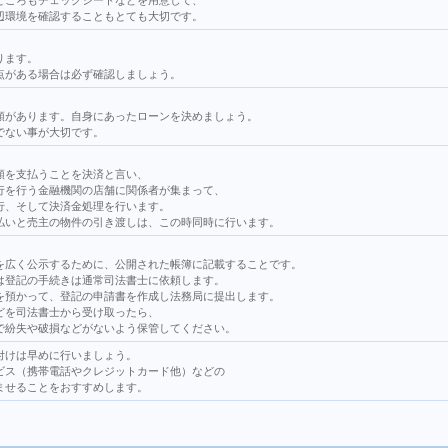
ところもチェックシートなどを用意して、
辺環境を確認することもとても大切です。
ります。
点がある場合は必ず確認しましょう。
類があります。自身にあったローンを決めましょう。
でない事が大切です。
額を支払うことを決済と言い、
行を行う金融機関の店舗に関係者が集まって、
行、そして決済金処理を行います。
払いと売主の物件の引き渡しは、この時同時に行います。
を広く公示するために、公開された帳簿に記載することです。
は登記の手続きは通常司法書士に依頼します。
を預かって、登記の申請書を作成し法務局に提出します。
どを司法書士から受け取ったら、
で紛失や破損などがないよう保管してください。
付けは早めに行いましょう。
ビス（携帯電話やクレジットカード他）などの
ませることをおすすめします。