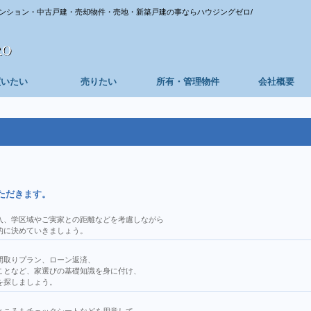
ンション・中古戸建・売却物件・売地・新築戸建の事ならハウジングゼロ/
買いたい
売りたい
所有・管理物件
会社概要
ただきます。
入、学区域やご実家との距離などを考慮しながら
的に決めていきましょう。
間取りプラン、ローン返済、
ことなど、家選びの基礎知識を身に付け、
を探しましょう。