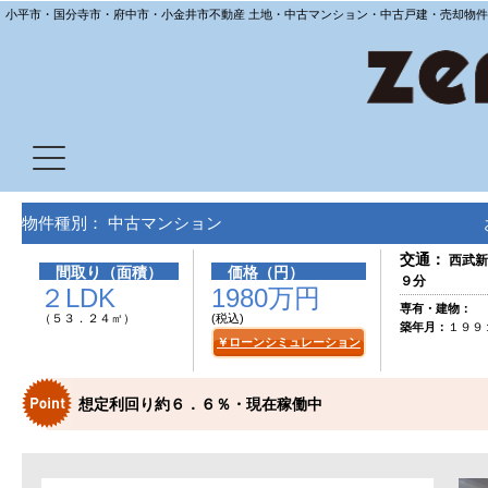
小平市・国分寺市・府中市・小金井市不動産 土地・中古マンション・中古戸建・売却物件
物件種別： 中古マンション
交通：
西武新
間取り（面積）
価格（円）
９分
２LDK
1980万円
専有・建物：
（５３．２４㎡）
(税込)
築年月：
１９９
￥ローンシミュレーション
想定利回り約６．６％・現在稼働中