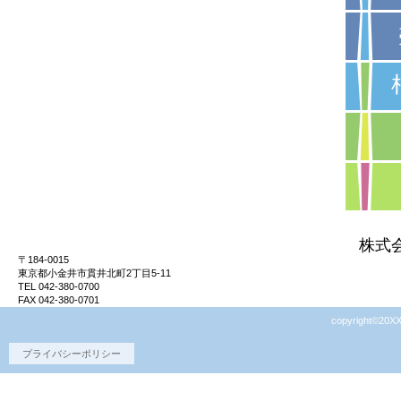
株式
〒184-0015
東京都小金井市貫井北町2丁目5-11
TEL 042-380-0700
FAX 042-380-0701
copyright©20XX
プライバシーポリシー