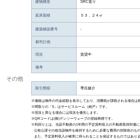
建物構造
SRC造り
延床面積
５３．２４㎡
建築確認番号
-
都市計画
現況
賃貸中
備考
その他
取引態様
専任媒介
※価格は物件の代金総額を表示しており、消費税が課税される場合は
※間取りの「S」はサービスルーム（納戸）です。
※現況と異なる場合には現況を優先します。
※QRコードは(株)デンソーウェーブの登録商標です。
※利回りとは、当該不動産の1年間の予定賃料収入の不動産取得対価
公租公課その他当該物件を維持するために必要な費用の控除前のも
また、予定賃料収入が確実に得られることを保証するものではあり