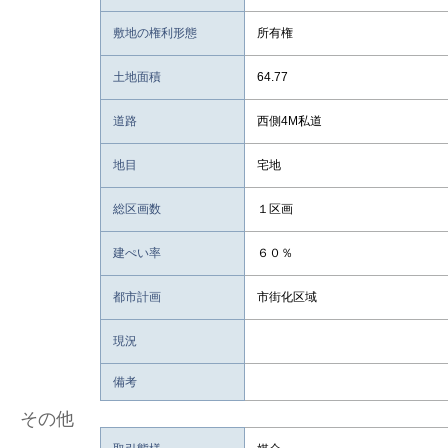
敷地の権利形態
所有権
土地面積
64.77
道路
西側4M私道
地目
宅地
総区画数
１区画
建ぺい率
６０％
都市計画
市街化区域
現況
備考
その他