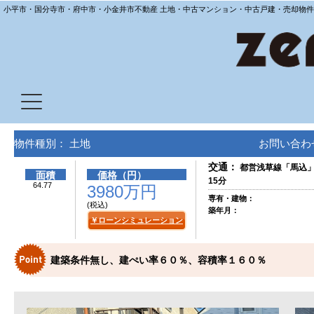
小平市・国分寺市・府中市・小金井市不動産 土地・中古マンション・中古戸建・売却物件
物件種別： 土地
お問い合わせ
交通：
都営浅草線「馬込」
面積
価格（円）
15分
64.77
3980万円
専有・建物：
(税込)
築年月：
￥ローンシミュレーション
建築条件無し、建ぺい率６０％、容積率１６０％