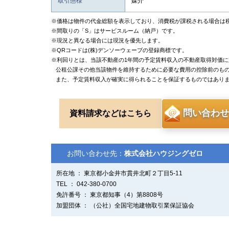
取引態様
媒介
※価格は物件の代金総額を表示しており、消費税が課税される場合は
※間取りの「S」はサービスルーム（納戸）です。
※現況と異なる場合には現況を優先します。
※QRコードは(株)デンソーウェーブの登録商標です。
※利回りとは、当該不動産の1年間の予定賃料収入の不動産取得対価
公租公課その他当該物件を維持するために必要な費用の控除前のも
また、予定賃料収入が確実に得られることを保証するものではあり
問い合わせ
資料請求などはこちら
お問い合わせ先：
株式会社ハウジングゼロ
所在地 ： 東京都小金井市貫井北町２丁目5-11
TEL ： 042-380-0700
免許番号 ： 東京都知事（4）第8808号
加盟団体 ： （公社）全国宅地建物取引業保証協会