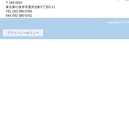
〒184-0015
東京都小金井市貫井北町2丁目5-11
TEL 042-380-0700
FAX 042-380-0701
copyright©20XX
プライバシーポリシー