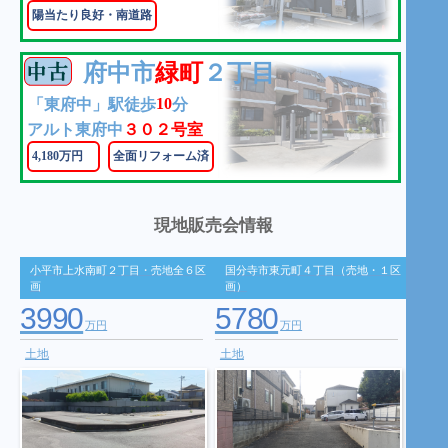
陽当たり良好・南道路
府中市
緑町
２丁目
10
「東府中」駅徒歩
分
アルト東府中
３０２号室
4,180万円
全面リフォーム済
現地販売会情報
小平市上水南町２丁目・売地全６区
国分寺市東元町４丁目（売地・１区
画
画）
3990
5780
万円
万円
土地
土地