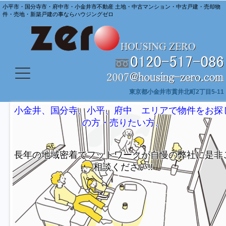
小平市・国分寺市・府中市・小金井市不動産 土地・中古マンション・中古戸建・売却物
件・売地・新築戸建の事ならハウジングゼロ
東京都小金井市貫井北町2丁目5-11
に
小金井、国分寺、小平、府中 エリアで物件をお探
の方・売りたい方、
長年の地域密着でフットワークが自慢の弊社に是非
相談ください!!