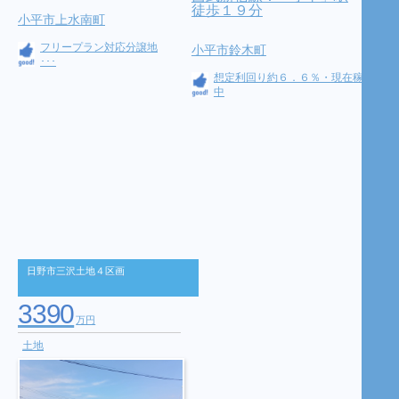
徒歩１９分
小平市上水南町
フリープラン対応分譲地
小平市鈴木町
･･･
想定利回り約６．６％・現在稼働
中
日野市三沢土地４区画
3390
万円
土地