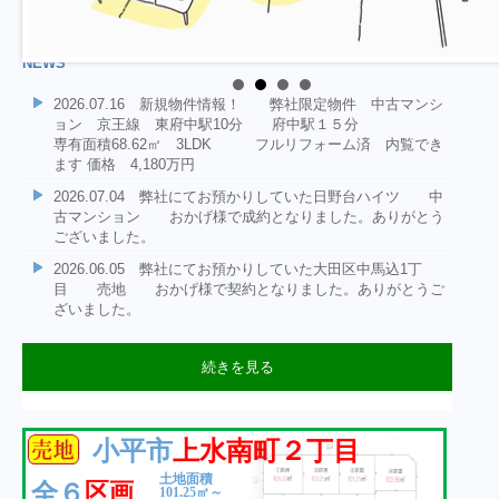
NEWS
2026.07.16 新規物件情報！ 弊社限定物件 中古マンシ
ョン 京王線 東府中駅10分 府中駅１５分
専有面積68.62㎡ 3LDK フルリフォーム済 内覧でき
ます 価格 4,180万円
2026.07.04 弊社にてお預かりしていた日野台ハイツ 中
古マンション おかげ様で成約となりました。ありがとう
ございました。
2026.06.05 弊社にてお預かりしていた大田区中馬込1丁
目 売地 おかげ様で契約となりました。ありがとうご
ざいました。
続きを見る
2026.06.05 弊社にてお預かりしていた大田区中馬込1丁
2026.06.04 新規物件情報！ 弊社選任物件 中古マンシ
2026.05.09 新規物件情報！ 弊社選任物件 売地 大
2026.02.22 新規物件情報！ 投資用区分所有マンショ
2025.12.15 年末年始休業期間 令和7年12月27日～令和8年
2025.12.01 成約情報：弊社売主物件 府中市武蔵台３丁
2025.11.14 新規物件情報！ 府中市武蔵台３丁目 土地
2025.10.27 ★成約情報★ 弊社専任物件 日野市三沢 売
2025.10.20 ★成約情報★ 弊社専任物件 日野市三沢 売
2025.10.17 ★成約情報★ 弊社専任物件 日野市三沢 売
2025.05.23 ★新規物件情報★新築戸建・限定１棟・狛江市
2025.05.01 ★成約情報★ 杉並区阿佐ヶ谷南 売地 おか
2025.04.18 ★新規物件情報★土地分譲限定１区画・府中市
2025.03.28 ★新規物件情報★新築戸建全２棟・昭島市玉川
目 売地 おかげ様で契約となりました。ありがとうご
ョン 日野台ハイツ 価格1,580万円
田区中馬込1丁目 価格3980万円
ン 小平市鈴木町1丁目 1980万円
１月4日とさせて頂きます
目 売地 おかげ様で契約となりました。ありがとうござい
１１０．６２㎡の整形地
地D号地 おかげ様で成約となりました。ありがとうござい
地A号地 おかげ様で成約となりました。ありがとうござい
地C号地 おかげ様で成約となりました。ありがとうござい
和泉本町 大型３LDK、LDK約１７帖、固定階段ロフト付
げ様で成約となりました。
若松町４丁目 約１４７㎡、整形地・東南角地・住環境良好
町 ゆとりの大型間取り・約９５㎡～
ざいました。
小平市
上水南町２丁目
専有面積61.30㎡ 2LDK JR中央線
土地：64.77㎡ 建ぺい容積率60.160%
2LDK 8階東南角部屋 表面利回り
ました。
価格4,680万円 JR西国分寺駅 徒歩
ました。
ました。
ました。
♬
JR青梅線「東中神」駅徒歩９分
日野駅 徒歩9分
6.3%
１０分 弊社限定物件です お気軽にお問い合わせくださ
土地面積
区画
全６
い。
101.25㎡～