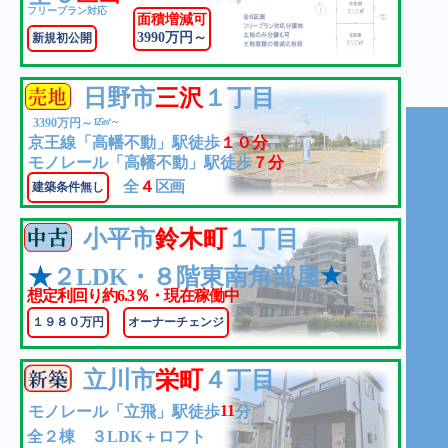
フリープラン対応
面積増減可
3990万円～
新規初公開
日野市
三沢
１丁目
3390万円～
125㎡～
京王線「高幡不動」駅徒歩
１０分
モノレール「高幡不動」駅徒歩
７分
全
４
区画
建築条件無し
小平市
鈴木町
１丁目
★
★
２LDK・８階東南角部屋
想定利回り約6.3％・現在稼働中
１９８０万円
オーナーチェンジ
立川市
栄町
４丁目
11
モノレール「立飛」駅徒歩
分
全２棟 ３LDK＋ロフト