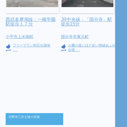
西武多摩湖線：一橋学園
JR中央線：「国分寺」駅
駅徒歩１７分
徒歩15分
小平市上水南町
国分寺市東元町
フリープラン対応分譲地
お鷹の道にほど近い情緒あふれる
･･･
住環･･･
日野市三沢土地４区画