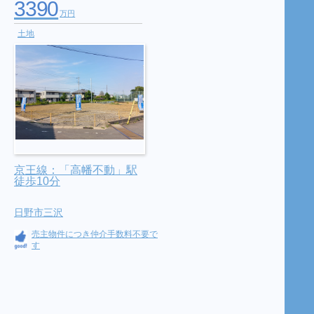
3390
万円
土地
京王線：「高幡不動」駅
徒歩10分
日野市三沢
売主物件につき仲介手数料不要で
す