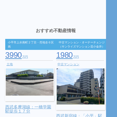
おすすめ不動産情報
小平市上水南町２丁目・売地全６区
中古マンション・オーナーチェンジ
画
（サンライズマンション花小金井）
3990
1980
万円
万円
土地
中古マンション
西武多摩湖線：一橋学園
駅徒歩１７分
西武新宿線：「小平」駅