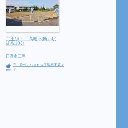
京王線：「高幡不動」駅
徒歩10分
日野市三沢
売主物件につき仲介手数料不要で
す