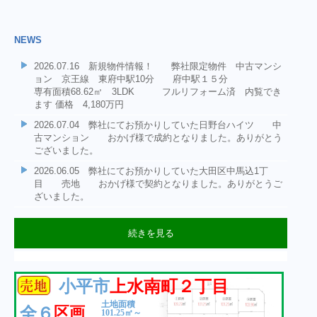
ら
ら
様
談
様
ー
不
エ
ト
の
ー
不
募
も
募
ト
ハ
動
リ
ワ
連
ト
ハ
動
NEWS
も
産
ア
ー
携
も
産
集!!
承
集!!
ウ
ウ
行
相
で
ク
で
行
相
り
2026.07.16 新規物件情報！ 弊社限定物件 中古マンシ
ジ
ジ
っ
続
物
が
迅
っ
続
ョン 京王線 東府中駅10分 府中駅１５分
ま
て
等
件
自
速・
て
等
専有面積68.62㎡ 3LDK フルリフォーム済 内覧でき
ン
ン
す!!
ます 価格 4,180万円
い
を
慢
丁
い
グ
グ
ま
お
の
寧
ま
2026.07.04 弊社にてお預かりしていた日野台ハイツ 中
古マンション おかげ様で成約となりました。ありがとう
ゼ
ゼ
す。
探
弊
に
す。
ございました。
迅
し
社
お
迅
ロ
ロ
2026.06.05 弊社にてお預かりしていた大田区中馬込1丁
速
の
に
客
速
目 売地 おかげ様で契約となりました。ありがとうご
に
に
な
方・
是
様
な
ざいました。
対
お
売
非
を
対
お
応
り
ご
サ
応
任
任
続きを見る
で
た
相
ポ
で
せ
せ
2026.06.05 弊社にてお預かりしていた大田区中馬込1丁
2026.06.04 新規物件情報！ 弊社選任物件 中古マンシ
2026.05.09 新規物件情報！ 弊社選任物件 売地 大
2026.02.22 新規物件情報！ 投資用区分所有マンショ
2025.12.15 年末年始休業期間 令和7年12月27日～令和8年
オ
い
談
ー
オ
2025.12.01 成約情報：弊社売主物件 府中市武蔵台３丁
2025.11.14 新規物件情報！ 府中市武蔵台３丁目 土地
2025.10.27 ★成約情報★ 弊社専任物件 日野市三沢 売
2025.10.20 ★成約情報★ 弊社専任物件 日野市三沢 売
2025.10.17 ★成約情報★ 弊社専任物件 日野市三沢 売
2025.05.23 ★新規物件情報★新築戸建・限定１棟・狛江市
2025.05.01 ★成約情報★ 杉並区阿佐ヶ谷南 売地 おか
2025.04.18 ★新規物件情報★土地分譲限定１区画・府中市
2025.03.28 ★新規物件情報★新築戸建全２棟・昭島市玉川
目 売地 おかげ様で契約となりました。ありがとうご
ョン 日野台ハイツ 価格1,580万円
田区中馬込1丁目 価格3980万円
ン 小平市鈴木町1丁目 1980万円
１月4日とさせて頂きます
目 売地 おかげ様で契約となりました。ありがとうござい
１１０．６２㎡の整形地
地D号地 おかげ様で成約となりました。ありがとうござい
地A号地 おかげ様で成約となりました。ありがとうござい
地C号地 おかげ様で成約となりました。ありがとうござい
和泉本町 大型３LDK、LDK約１７帖、固定階段ロフト付
ー
方、
く
ト
ー
げ様で成約となりました。
若松町４丁目 約１４７㎡、整形地・東南角地・住環境良好
町 ゆとりの大型間取り・約９５㎡～
く
く
ざいました。
小平市
上水南町２丁目
専有面積61.30㎡ 2LDK JR中央線
土地：64.77㎡ 建ぺい容積率60.160%
2LDK 8階東南角部屋 表面利回り
ました。
価格4,680万円 JR西国分寺駅 徒歩
ました。
ました。
ました。
♬
JR青梅線「東中神」駅徒歩９分
ナ
だ
致
ナ
日野駅 徒歩9分
6.3%
１０分 弊社限定物件です お気軽にお問い合わせくださ
だ
だ
土地面積
区画
全６
ー
さ
し
ー
い。
101.25㎡～