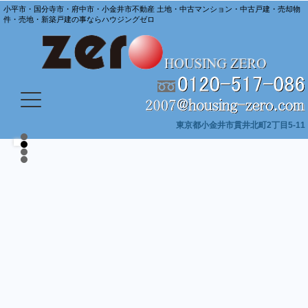
小平市・国分寺市・府中市・小金井市不動産 土地・中古マンション・中古戸建・売却物
件・売地・新築戸建の事ならハウジングゼロ
東京都小金井市貫井北町2丁目5-11
弊
不
売
小
長
提
弊
不
売
賃
不
賃
社
買、
金
年
携
社
買、
貸
動
貸
動
動
で
賃
井、
の
司
で
賃
物
産
物
産
産
は
貸、
国
地
法
は
貸、
件
相
件
賃
賃
分
域
書
賃
賃
の
の
オ
続
オ
貸
貸
寺、
密
士
貸
貸
こ
こ
管
物
小
着
事
管
物
ー
の
ー
と
と
理
件
平、
で
務
理
件
ナ
ご
ナ
サ
管
府
フ
所
サ
管
な
な
ー
相
ー
ポ
理、
中
ッ
と
ポ
理、