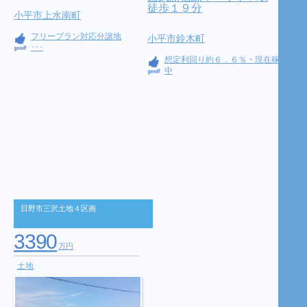
徒歩１９分
小平市上水南町
フリープラン対応分譲地
小平市鈴木町
･･･
想定利回り約６．６％・現在稼働
中
日野市三沢土地４区画
3390
万円
土地