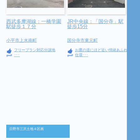
西武多摩湖線：一橋学園
JR中央線：「国分寺」駅
駅徒歩１７分
徒歩15分
小平市上水南町
国分寺市東元町
フリープラン対応分譲地
お鷹の道にほど近い情緒あふれる
･･･
住環･･･
日野市三沢土地４区画