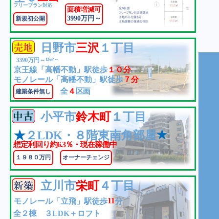
フリープラン対応
さ
さ
様
い!!
ま
様
面積増減可
3990万円～
新規初公開
の
す!!
の
い!!
い!!
負
負
担
担
日野市
三沢
１丁目
を
を
3390万円～
125㎡～
軽
軽
京王線「高幡不動」駅徒歩
１０分
減
減
モノレール「高幡不動」駅徒歩
７分
致
致
全
４
区画
建築条件無し
し
し
ま
ま
小平市
鈴木町
１丁目
す!!
す!!
★
★
２LDK・８階東南角部屋
想定利回り約6.3％・現在稼働中
１９８０万円
オーナーチェンジ
立川市
栄町
４丁目
11
モノレール「立飛」駅徒歩
分
全２棟 ３LDK＋ロフト