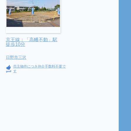
京王線：「高幡不動」駅
徒歩10分
日野市三沢
売主物件につき仲介手数料不要で
す