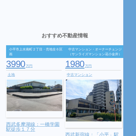
おすすめ不動産情報
小平市上水南町２丁目・売地全６区
中古マンション・オーナーチェンジ
画
（サンライズマンション花小金井）
3990
1980
万円
万円
土地
中古マンション
西武多摩湖線：一橋学園
駅徒歩１７分
西武新宿線：「小平」駅