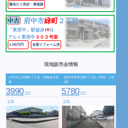
陽当たり良好・南道路
府中市
緑町
２丁目
10
「東府中」駅徒歩
分
アルト東府中
３０２号室
4,180万円
全面リフォーム済
現地販売会情報
小平市上水南町２丁目・売地全６区
国分寺市東元町４丁目（売地・１区
画
画）
3990
5780
万円
万円
土地
土地