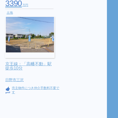
3390
万円
土地
京王線：「高幡不動」駅
徒歩10分
日野市三沢
売主物件につき仲介手数料不要で
す