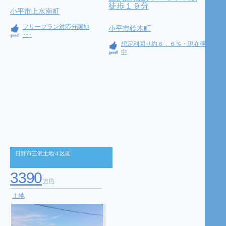
徒歩１９分
小平市上水南町
フリープラン対応分譲地
小平市鈴木町
･･･
想定利回り約６．６％・現在稼働
中
日野市三沢土地４区画
3390
万円
土地