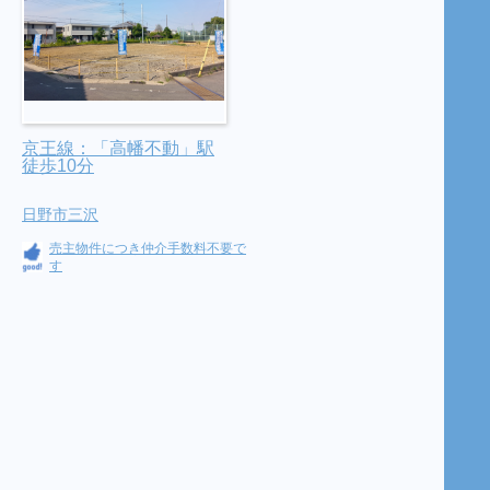
京王線：「高幡不動」駅
徒歩10分
日野市三沢
売主物件につき仲介手数料不要で
す