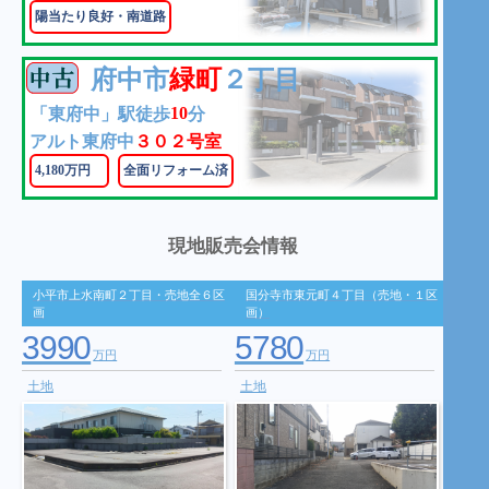
陽当たり良好・南道路
府中市
緑町
２丁目
10
「東府中」駅徒歩
分
アルト東府中
３０２号室
4,180万円
全面リフォーム済
現地販売会情報
小平市上水南町２丁目・売地全６区
国分寺市東元町４丁目（売地・１区
画
画）
3990
5780
万円
万円
土地
土地