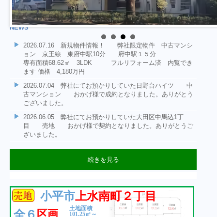
NEWS
2026.07.16 新規物件情報！ 弊社限定物件 中古マンシ
ョン 京王線 東府中駅10分 府中駅１５分
専有面積68.62㎡ 3LDK フルリフォーム済 内覧でき
ます 価格 4,180万円
2026.07.04 弊社にてお預かりしていた日野台ハイツ 中
古マンション おかげ様で成約となりました。ありがとう
ございました。
2026.06.05 弊社にてお預かりしていた大田区中馬込1丁
目 売地 おかげ様で契約となりました。ありがとうご
ざいました。
続きを見る
2026.06.05 弊社にてお預かりしていた大田区中馬込1丁
2026.06.04 新規物件情報！ 弊社選任物件 中古マンシ
2026.05.09 新規物件情報！ 弊社選任物件 売地 大
2026.02.22 新規物件情報！ 投資用区分所有マンショ
2025.12.15 年末年始休業期間 令和7年12月27日～令和8年
2025.12.01 成約情報：弊社売主物件 府中市武蔵台３丁
2025.11.14 新規物件情報！ 府中市武蔵台３丁目 土地
2025.10.27 ★成約情報★ 弊社専任物件 日野市三沢 売
2025.10.20 ★成約情報★ 弊社専任物件 日野市三沢 売
2025.10.17 ★成約情報★ 弊社専任物件 日野市三沢 売
2025.05.23 ★新規物件情報★新築戸建・限定１棟・狛江市
2025.05.01 ★成約情報★ 杉並区阿佐ヶ谷南 売地 おか
2025.04.18 ★新規物件情報★土地分譲限定１区画・府中市
2025.03.28 ★新規物件情報★新築戸建全２棟・昭島市玉川
目 売地 おかげ様で契約となりました。ありがとうご
ョン 日野台ハイツ 価格1,580万円
田区中馬込1丁目 価格3980万円
ン 小平市鈴木町1丁目 1980万円
１月4日とさせて頂きます
目 売地 おかげ様で契約となりました。ありがとうござい
１１０．６２㎡の整形地
地D号地 おかげ様で成約となりました。ありがとうござい
地A号地 おかげ様で成約となりました。ありがとうござい
地C号地 おかげ様で成約となりました。ありがとうござい
和泉本町 大型３LDK、LDK約１７帖、固定階段ロフト付
げ様で成約となりました。
若松町４丁目 約１４７㎡、整形地・東南角地・住環境良好
町 ゆとりの大型間取り・約９５㎡～
ざいました。
小平市
上水南町２丁目
専有面積61.30㎡ 2LDK JR中央線
土地：64.77㎡ 建ぺい容積率60.160%
2LDK 8階東南角部屋 表面利回り
ました。
価格4,680万円 JR西国分寺駅 徒歩
ました。
ました。
ました。
♬
JR青梅線「東中神」駅徒歩９分
日野駅 徒歩9分
6.3%
１０分 弊社限定物件です お気軽にお問い合わせくださ
土地面積
区画
全６
い。
101.25㎡～