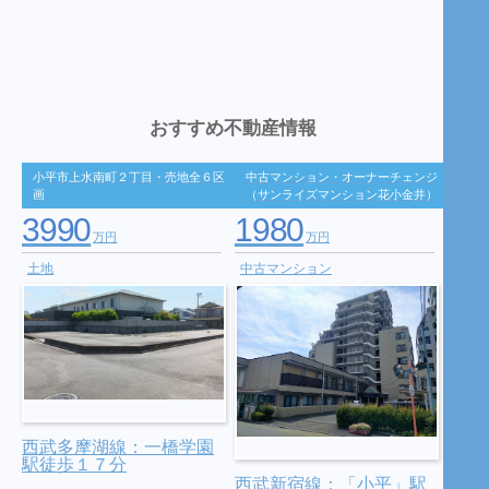
おすすめ不動産情報
小平市上水南町２丁目・売地全６区
中古マンション・オーナーチェンジ
画
（サンライズマンション花小金井）
3990
1980
万円
万円
土地
中古マンション
西武多摩湖線：一橋学園
駅徒歩１７分
西武新宿線：「小平」駅