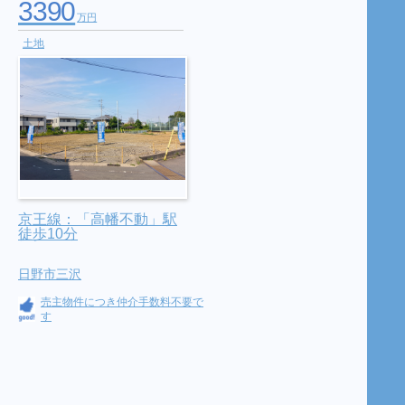
3390
万円
土地
京王線：「高幡不動」駅
徒歩10分
日野市三沢
売主物件につき仲介手数料不要で
す