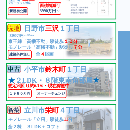
フリープラン対応
面積増減可
3990万円～
新規初公開
日野市
三沢
１丁目
3390万円～
125㎡～
京王線「高幡不動」駅徒歩
１０分
モノレール「高幡不動」駅徒歩
７分
全
４
区画
建築条件無し
小平市
鈴木町
１丁目
★
★
２LDK・８階東南角部屋
想定利回り約6.3％・現在稼働中
１９８０万円
オーナーチェンジ
立川市
栄町
４丁目
11
モノレール「立飛」駅徒歩
分
全２棟 ３LDK＋ロフト