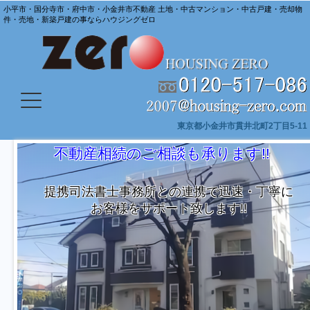
小平市・国分寺市・府中市・小金井市不動産 土地・中古マンション・中古戸建・売却物
件・売地・新築戸建の事ならハウジングゼロ
東京都小金井市貫井北町2丁目5-11
探し
不動産相続のご相談も承ります!!
提携司法書士事務所との連携で迅速・丁寧に
お客様をサポート致します!!
非ご