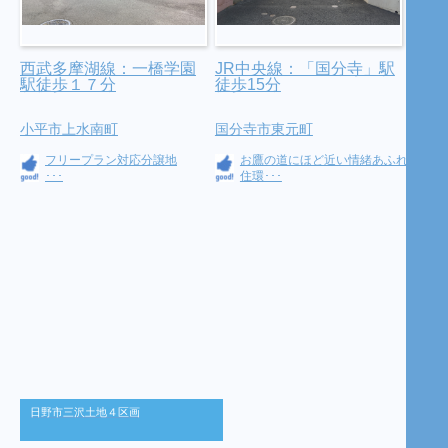
西武多摩湖線：一橋学園
JR中央線：「国分寺」駅
駅徒歩１７分
徒歩15分
小平市上水南町
国分寺市東元町
フリープラン対応分譲地
お鷹の道にほど近い情緒あふれる
･･･
住環･･･
日野市三沢土地４区画