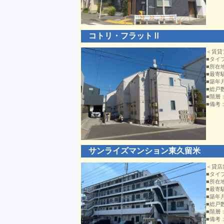
コトリ・フラットⅡ
＜賃貸
■タイ
■所在
■最寄
■築年
■総戸
■階層
■備考
サンライズマンション東久留米
＜貸店
■タイ
■所在
■最寄
■築年
■総戸
■階層
■備考