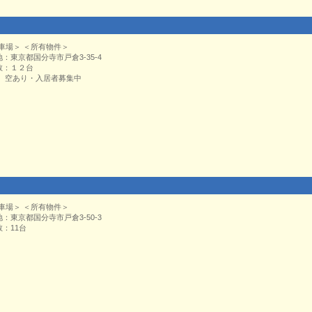
車場＞ ＜所有物件＞
地：東京都国分寺市戸倉3-35-4
数：１２台
： 空あり・入居者募集中
車場＞ ＜所有物件＞
地：東京都国分寺市戸倉3-50-3
数：11台
：