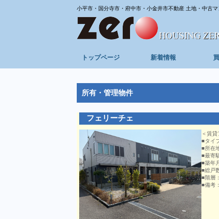
小平市・国分寺市・府中市・小金井市不動産 土地・中古マ
トップページ
新着情報
所有・管理物件
フェリーチェ
＜賃貸
■タイ
■所在
■最寄
■築年
■総戸
■階層
■備考