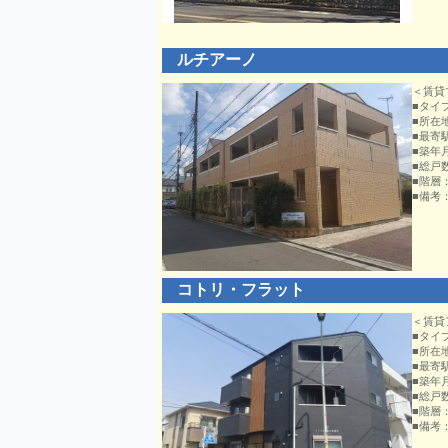
ルチアーノ
＜賃貸
■タイ
■所在
■最寄
■築年
■総戸
■階層
■備考
コトリ・フラット
＜賃貸
■タイ
■所在
■最寄
■築年
■総戸
■階層
■備考