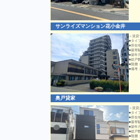
サンライズマンション花小金井
＜賃貸
■タイ
■所在
■最寄
■築年
■総戸
■階層
■備考
奥戸貸家
＜賃貸
■タイ
■所在
■最寄
■築年
■総戸
■階層