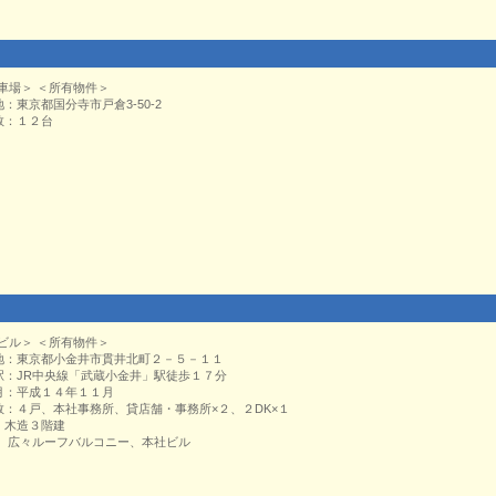
車場＞ ＜所有物件＞
地：東京都国分寺市戸倉3-50-2
数：１２台
：
ビル＞ ＜所有物件＞
地：東京都小金井市貫井北町２－５－１１
駅：JR中央線「武蔵小金井」駅徒歩１７分
月：平成１４年１１月
数：４戸、本社事務所、貸店舗・事務所×２、２DK×１
：木造３階建
： 広々ルーフバルコニー、本社ビル