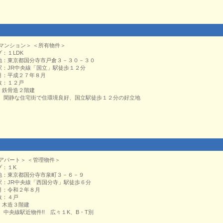
マンション＞ ＜所有物件＞
プ：１LDK
地：東京都国分寺市戸倉３－３０－３０
駅：JR中央線「国立」駅徒歩１２分
月：平成２７年８月
数：１２戸
：鉄骨造２階建
： 閑静な住宅街で住環境良好、国立駅徒歩１２分の好立地
アパート＞ ＜管理物件＞
プ：１K
地：東京都国分寺市泉町３－６－９
駅：JR中央線「西国分寺」駅徒歩６分
月：令和２年８月
数：４戸
：木造３階建
： 中央線駅近物件!! 広々１K、B・T別