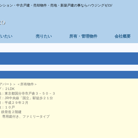
ンション・中古戸建・売却物件・売地・新築戸建の事ならハウジングゼロ/
買いたい
売りたい
所有・管理物件
会社概要
アパート＞ ＜所有物件＞
プ：２LDK
地：東京都国分寺市戸倉３－５０－３
駅：JR中央線「国立」駅徒歩２１分
月：平成２９年２月
数：１０戸
：鉄骨造２階建
： 専用庭付き、ファミリータイプ