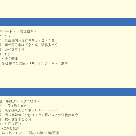
アパート＞ ＜管理物件＞
プ：１K
地：東京都国分寺市戸倉１－２－４８
駅：西武国分寺線「恋ヶ窪」駅徒歩２分
月：令和５年５月
数：８戸
：木造２階建
： 駅徒歩２分の広々１K、インターネット無料
舗・事務所＞ ＜所有物件＞
プ：１R（約７０㎡）
地：東京都東久留米市南町４－１０－８
駅：西武池袋線「ひばりヶ丘」駅バス８分停徒歩５分
月：昭和６３年１０月
数：１戸（区分）
：RC造５階建
： 広々約７０㎡、主要街道沿いの路面店