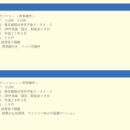
アパート＞ ＜所有物件＞
：１LDK、２LDK
地：東京都国分寺市戸倉３－５０－２
駅：JR中央線「国立」駅徒歩１９分
月：平成２７年２月
数：１０戸
：鉄骨造２階建
： 専用庭付き、ペット可物件
マンション＞ ＜所有物件＞
プ：２LDK
地：東京都国分寺市戸倉３－３５－４
駅：JR中央線「国立」駅徒歩１８分
月：平成２８年３月
数：１５戸
：鉄骨造３階建
： 緑豊かな住環境、ファミリー向けの低層マンション