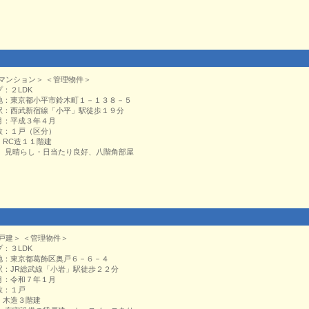
マンション＞ ＜管理物件＞
プ：２LDK
地：東京都小平市鈴木町１－１３８－５
駅：西武新宿線「小平」駅徒歩１９分
月：平成３年４月
数：１戸（区分）
：RC造１１階建
： 見晴らし・日当たり良好、八階角部屋
戸建＞ ＜管理物件＞
プ：３LDK
地：東京都葛飾区奥戸６－６－４
駅：JR総武線「小岩」駅徒歩２２分
月：令和７年１月
数：１戸
：木造３階建