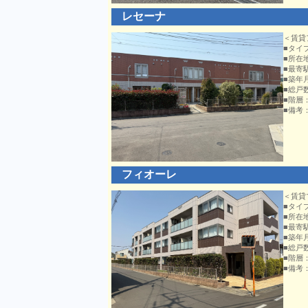
レセーナ
＜賃貸
■タイプ
■所在
■最寄
■築年
■総戸
■階層
■備考
フィオーレ
＜賃貸
■タイ
■所在
■最寄
■築年
■総戸
■階層
■備考