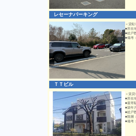
レセーナパーキング
＜貸駐
■所在
■総戸
■備考
ＴＴビル
＜賃貸
■所在
■最寄
■築年
■総戸
■階層
■備考