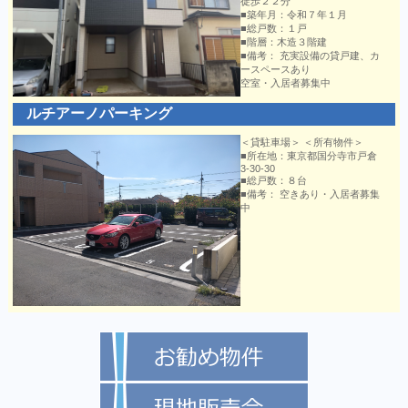
徒歩２２分
■築年月：令和７年１月
■総戸数：１戸
■階層：木造３階建
■備考： 充実設備の貸戸建、カ
ースペースあり
空室・入居者募集中
ルチアーノパーキング
＜貸駐車場＞ ＜所有物件＞
■所在地：東京都国分寺市戸倉
3-30-30
■総戸数：８台
■備考： 空きあり・入居者募集
中