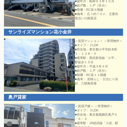
■築年月：昭和６３年１０月
■総戸数：１戸（区分）
■階層：RC造５階建
■備考： 広々約７０㎡、主要街
道沿いの路面店
サンライズマンション花小金井
＜賃貸マンション＞ ＜管理物件＞
■タイプ：２LDK
■所在地：東京都小平市鈴木町
１－１３８－５
■最寄駅：西武新宿線「小平」
駅徒歩１９分
■築年月：平成３年４月
■総戸数：１戸（区分）
■階層：RC造１１階建
■備考： 見晴らし・日当たり良
好、八階角部屋
奥戸貸家
＜賃貸戸建＞ ＜管理物件＞
■タイプ：３LDK
■所在地：東京都葛飾区奥戸６
－６－４
■最寄駅：JR総武線「小岩」駅