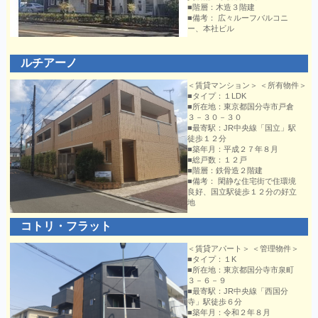
■階層：木造３階建
■備考： 広々ルーフバルコニ
ー、本社ビル
ルチアーノ
＜賃貸マンション＞ ＜所有物件＞
■タイプ：１LDK
■所在地：東京都国分寺市戸倉
３－３０－３０
■最寄駅：JR中央線「国立」駅
徒歩１２分
■築年月：平成２７年８月
■総戸数：１２戸
■階層：鉄骨造２階建
■備考： 閑静な住宅街で住環境
良好、国立駅徒歩１２分の好立
地
コトリ・フラット
＜賃貸アパート＞ ＜管理物件＞
■タイプ：１K
■所在地：東京都国分寺市泉町
３－６－９
■最寄駅：JR中央線「西国分
寺」駅徒歩６分
■築年月：令和２年８月