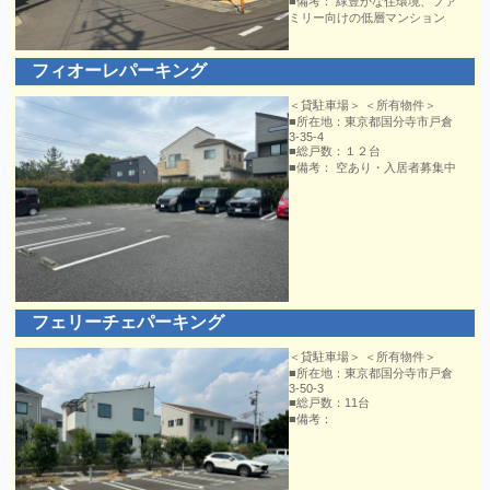
■備考： 緑豊かな住環境、ファ
ミリー向けの低層マンション
フィオーレパーキング
＜貸駐車場＞ ＜所有物件＞
■所在地：東京都国分寺市戸倉
3-35-4
■総戸数：１２台
■備考： 空あり・入居者募集中
フェリーチェパーキング
＜貸駐車場＞ ＜所有物件＞
■所在地：東京都国分寺市戸倉
3-50-3
■総戸数：11台
■備考：