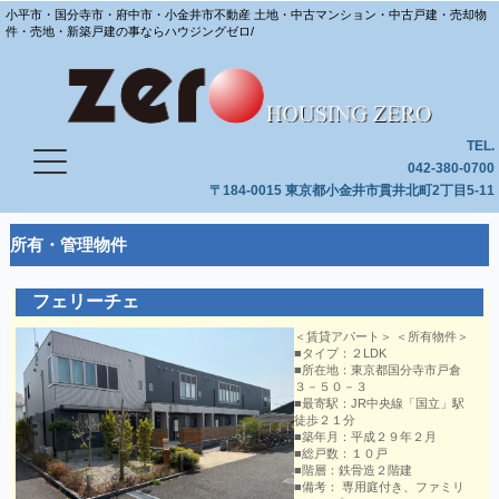
小平市・国分寺市・府中市・小金井市不動産 土地・中古マンション・中古戸建・売却物
件・売地・新築戸建の事ならハウジングゼロ/
TEL.
042-380-0700
〒184-0015 東京都小金井市貫井北町2丁目5-11
所有・管理物件
フェリーチェ
＜賃貸アパート＞ ＜所有物件＞
■タイプ：２LDK
■所在地：東京都国分寺市戸倉
３－５０－３
■最寄駅：JR中央線「国立」駅
徒歩２１分
■築年月：平成２９年２月
■総戸数：１０戸
■階層：鉄骨造２階建
■備考： 専用庭付き、ファミリ