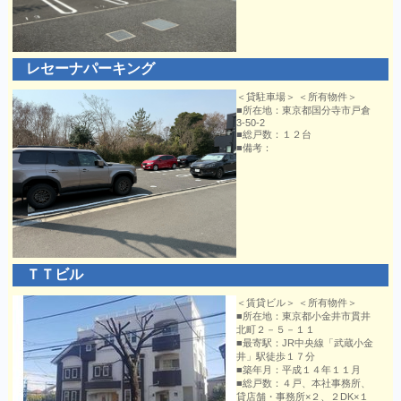
レセーナパーキング
＜貸駐車場＞ ＜所有物件＞
■所在地：東京都国分寺市戸倉
3-50-2
■総戸数：１２台
■備考：
ＴＴビル
＜賃貸ビル＞ ＜所有物件＞
■所在地：東京都小金井市貫井
北町２－５－１１
■最寄駅：JR中央線「武蔵小金
井」駅徒歩１７分
■築年月：平成１４年１１月
■総戸数：４戸、本社事務所、
貸店舗・事務所×２、２DK×１