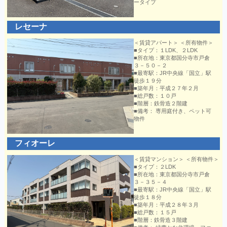
ータイプ
レセーナ
＜賃貸アパート＞ ＜所有物件＞
■タイプ：１LDK、２LDK
■所在地：東京都国分寺市戸倉
３－５０－２
■最寄駅：JR中央線「国立」駅
徒歩１９分
■築年月：平成２７年２月
■総戸数：１０戸
■階層：鉄骨造２階建
■備考： 専用庭付き、ペット可
物件
フィオーレ
＜賃貸マンション＞ ＜所有物件＞
■タイプ：２LDK
■所在地：東京都国分寺市戸倉
３－３５－４
■最寄駅：JR中央線「国立」駅
徒歩１８分
■築年月：平成２８年３月
■総戸数：１５戸
■階層：鉄骨造３階建