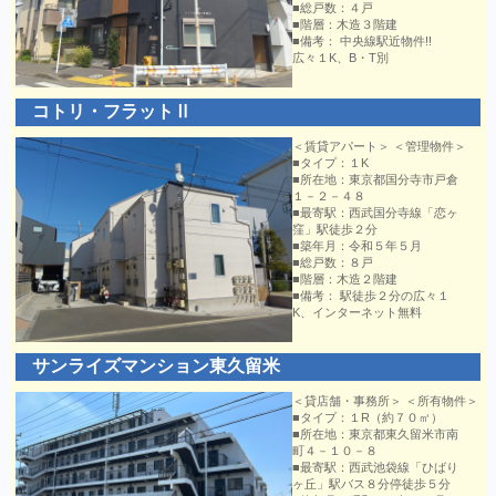
■総戸数：４戸
■階層：木造３階建
■備考： 中央線駅近物件!!
広々１K、B・T別
コトリ・フラットⅡ
＜賃貸アパート＞ ＜管理物件＞
■タイプ：１K
■所在地：東京都国分寺市戸倉
１－２－４８
■最寄駅：西武国分寺線「恋ヶ
窪」駅徒歩２分
■築年月：令和５年５月
■総戸数：８戸
■階層：木造２階建
■備考： 駅徒歩２分の広々１
K、インターネット無料
サンライズマンション東久留米
＜貸店舗・事務所＞ ＜所有物件＞
■タイプ：１R（約７０㎡）
■所在地：東京都東久留米市南
町４－１０－８
■最寄駅：西武池袋線「ひばり
ヶ丘」駅バス８分停徒歩５分