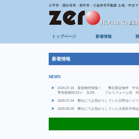
小平市・国分寺市・府中市・小金井市不動産 土地・中古マ
トップページ
新着情報
新着情報
NEWS
2026.07.16 新規物件情報！ 弊社限定物件
専有面積68.62㎡ 3LDK フルリフォーム済 内覧
2026.07.04 弊社にてお預かりしていた日野
2026.06.05 弊社にてお預かりしていた大田
2026.06.05 弊社にてお預かりしていた大田
2026.06.04 新規物件情報！ 弊社選任物件 
2026.05.09 新規物件情報！ 弊社選任物件 
2026.02.22 新規物件情報！ 投資用区分所有
2025.12.15 年末年始休業期間 令和7年12月27
2025.12.01 成約情報：弊社売主物件 府中市
2025.11.14 新規物件情報！ 府中市武蔵台３丁
2025.10.27 ★成約情報★ 弊社専任物件 日
2025.10.20 ★成約情報★ 弊社専任物件 日
2025.10.17 ★成約情報★ 弊社専任物件 日
2025.05.23 ★新規物件情報★新築戸建・限定１
2025.05.01 ★成約情報★ 杉並区阿佐ヶ谷南 
2025.04.18 ★新規物件情報★土地分譲限定１
2025.03.28 ★新規物件情報★新築戸建全２棟
専有面積61.30㎡ 2LDK JR中央