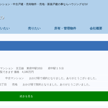
ンション・中古戸建・売却物件・売地・新築戸建の事ならハウジングゼロ/
買いたい
売りたい
所有・管理物件
会社概要
 中古マンション 京王線 東府中駅10分 府中駅１５分
できます 価格 4,180万円
台ハイツ 中古マンション おかげ様で成約となりました。ありがとうございました。
区中馬込1丁目 売地 おかげ様で契約となりました。ありがとうございました。
続きを見る
区中馬込1丁目 売地 おかげ様で契約となりました。ありがとうございました。
中古マンション 日野台ハイツ 価格1,580万円
売地 大田区中馬込1丁目 価格3980万円
マンション 小平市鈴木町1丁目 1980万円
日～令和8年１月4日とさせて頂きます
武蔵台３丁目 売地 おかげ様で契約となりました。ありがとうございました。
目 土地 １１０．６２㎡の整形地
野市三沢 売地D号地 おかげ様で成約となりました。ありがとうございました。
野市三沢 売地A号地 おかげ様で成約となりました。ありがとうございました。
野市三沢 売地C号地 おかげ様で成約となりました。ありがとうございました。
棟・狛江市和泉本町 大型３LDK、LDK約１７帖、固定階段ロフト付
売地 おかげ様で成約となりました。
区画・府中市若松町４丁目 約１４７㎡、整形地・東南角地・住環境良好♬
・昭島市玉川町 ゆとりの大型間取り・約９５㎡～
線 日野駅 徒歩9分