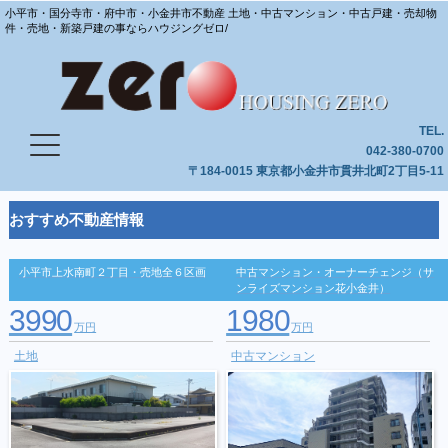
小平市・国分寺市・府中市・小金井市不動産 土地・中古マンション・中古戸建・売却物
件・売地・新築戸建の事ならハウジングゼロ/
TEL.
042-380-0700
〒184-0015 東京都小金井市貫井北町2丁目5-11
おすすめ不動産情報
小平市上水南町２丁目・売地全６区画
中古マンション・オーナーチェンジ（サ
ンライズマンション花小金井）
3990
1980
万円
万円
土地
中古マンション