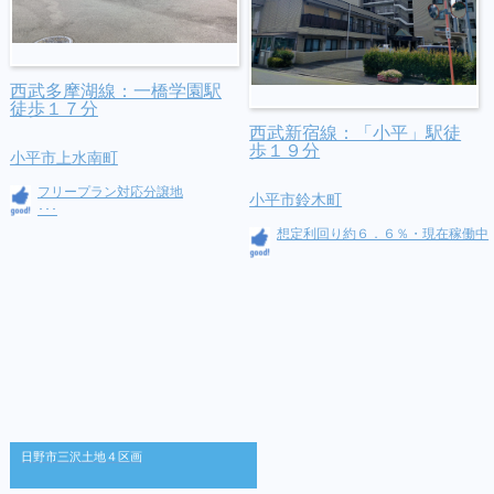
西武多摩湖線：一橋学園駅
徒歩１７分
西武新宿線：「小平」駅徒
歩１９分
小平市上水南町
フリープラン対応分譲地
小平市鈴木町
･･･
想定利回り約６．６％・現在稼働中
日野市三沢土地４区画