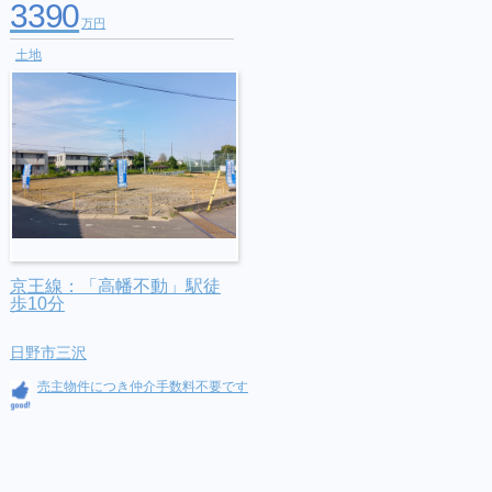
3390
万円
土地
京王線：「高幡不動」駅徒
歩10分
日野市三沢
売主物件につき仲介手数料不要です