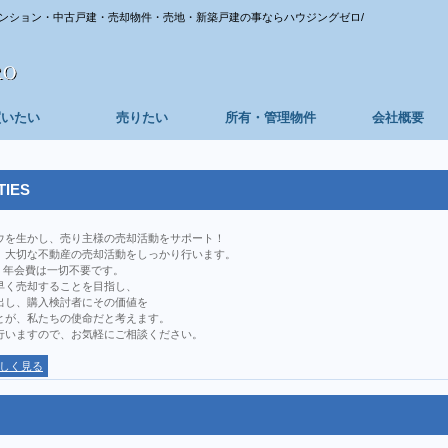
ンション・中古戸建・売却物件・売地・新築戸建の事ならハウジングゼロ/
買いたい
売りたい
所有・管理物件
会社概要
TIES
ウを生かし、売り主様の売却活動をサポート！
、大切な不動産の売却活動をしっかり行います。
、年会費は一切不要です。
早く売却することを目指し、
出し、購入検討者にその価値を
とが、私たちの使命だと考えます。
行いますので、お気軽にご相談ください。
しく見る