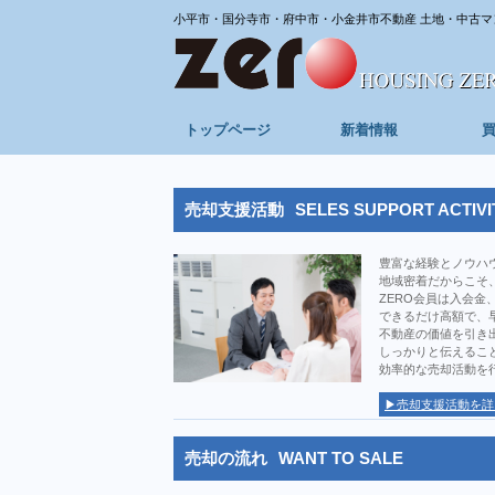
小平市・国分寺市・府中市・小金井市不動産 土地・中古マ
トップページ
新着情報
売却支援活動
SELES SUPPORT ACTIVI
豊富な経験とノウハ
地域密着だからこそ
ZERO会員は入会金
できるだけ高額で、
不動産の価値を引き
しっかりと伝えるこ
効率的な売却活動を
▶売却支援活動を詳
売却の流れ
WANT TO SALE