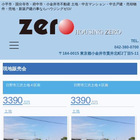
小平市・国分寺市・府中市・小金井市不動産 土地・中古マンション・中古戸建・売却物
件・売地・新築戸建の事ならハウジングゼロ/
TEL.
042-380-0700
〒184-0015 東京都小金井市貫井北町2丁目5-11
現地販売会
日野市三沢土地４区画
日野市三沢土地４区画
3390
3390
万円
万円
土地
土地