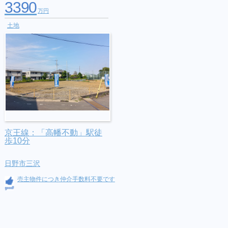
3390
万円
土地
京王線：「高幡不動」駅徒
歩10分
日野市三沢
売主物件につき仲介手数料不要です