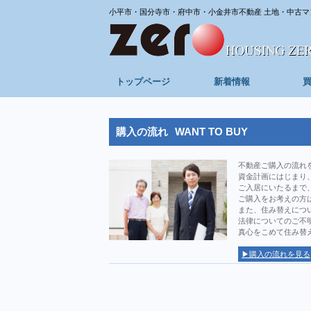
小平市・国分寺市・府中市・小金井市不動産 土地・中古マ
トップページ
新着情報
購入の流れ
WANT TO BUY
不動産ご購入の流れ
資金計画にはじまり
ご入居にいたるまで
ご購入をお考えの方
また、住み替えにつ
法律についてのご不
真心をこめて住み替
▶購入の流れを見る