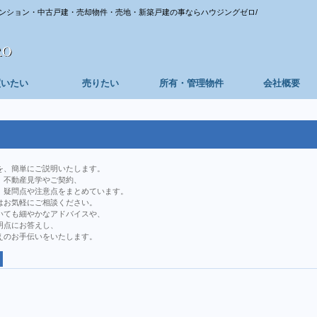
ンション・中古戸建・売却物件・売地・新築戸建の事ならハウジングゼロ/
買いたい
売りたい
所有・管理物件
会社概要
を、簡単にご説明いたします。
、不動産見学やご契約、
、疑問点や注意点をまとめています。
はお気軽にご相談ください。
いても細やかなアドバイスや、
明点にお答えし、
えのお手伝いをいたします。