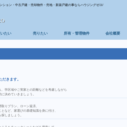
ンション・中古戸建・売却物件・売地・新築戸建の事ならハウジングゼロ/
買いたい
売りたい
所有・管理物件
会社概要
ただきます。
入、学区域やご実家との距離などを考慮しながら
的に決めていきましょう。
間取りプラン、ローン返済、
ことなど、家選びの基礎知識を身に付け、
を探しましょう。