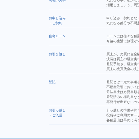
現地の見学
気になる事、細かな
活用しましょう。周
お申し込み
申し込み・契約とな
・
ご契約
気になる部分や不明
住宅ローン
ローンには様々な種
今後の生活に無理が
お引き渡し
買主が、売買代金全
決済は買主の融資実
登記手続き、融資実
買主の売買代金の支
登記
登記とは一定の事項
不動産取引において
司法書士は必要書類
登記済みの権利書な
再発行が出来ないの
お引っ越し
引っ越しの準備や片
・
ご入居
役所やご利用のサー
各種届出は早めに済