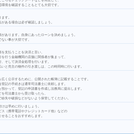
ところもチェックシートなどを用意して、
辺環境を確認することもとても大切です。
ります。
点がある場合は必ず確認しましょう。
類があります。自身にあったローンを決めましょう。
でない事が大切です。
額を支払うことを決済と言い、
行を行う金融機関の店舗に関係者が集まって、
行、そして決済金処理を行います。
払いと売主の物件の引き渡しは、この時同時に行います。
を広く公示するために、公開された帳簿に記載することです。
は登記の手続きは通常司法書士に依頼します。
を預かって、登記の申請書を作成し法務局に提出します。
どを司法書士から受け取ったら、
で紛失や破損などがないよう保管してください。
付けは早めに行いましょう。
ビス（携帯電話やクレジットカード他）などの
ませることをおすすめします。