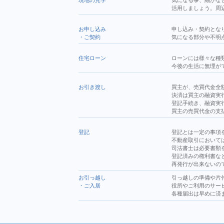
現地の見学
気になる事、細かな
活用しましょう。周
お申し込み
申し込み・契約とな
・
ご契約
気になる部分や不明
住宅ローン
ローンには様々な種
今後の生活に無理が
お引き渡し
買主が、売買代金全
決済は買主の融資実
登記手続き、融資実
買主の売買代金の支
登記
登記とは一定の事項
不動産取引において
司法書士は必要書類
登記済みの権利書な
再発行が出来ないの
お引っ越し
引っ越しの準備や片
・
ご入居
役所やご利用のサー
各種届出は早めに済