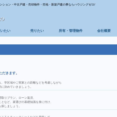
ンション・中古戸建・売却物件・売地・新築戸建の事ならハウジングゼロ/
買いたい
売りたい
所有・管理物件
会社概要
ただきます。
入、学区域やご実家との距離などを考慮しながら
的に決めていきましょう。
間取りプラン、ローン返済、
ことなど、家選びの基礎知識を身に付け、
を探しましょう。