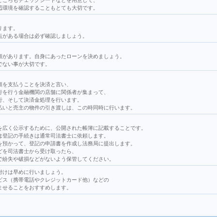
ところもチェックシートなどを用意して、
辺環境を確認することもとても大切です。
ります。
点がある場合は必ず確認しましょう。
類があります。自身にあったローンを決めましょう。
でない事が大切です。
額を支払うことを決済と言い、
行を行う金融機関の店舗に関係者が集まって、
行、そして決済金処理を行います。
払いと売主の物件の引き渡しは、この時同時に行います。
を広く公示するために、公開された帳簿に記載することです。
は登記の手続きは通常司法書士に依頼します。
を預かって、登記の申請書を作成し法務局に提出します。
どを司法書士から受け取ったら、
で紛失や破損などがないよう保管してください。
付けは早めに行いましょう。
ビス（携帯電話やクレジットカード他）などの
ませることをおすすめします。