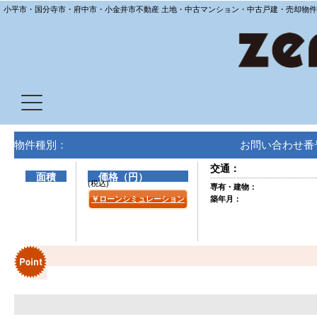
小平市・国分寺市・府中市・小金井市不動産 土地・中古マンション・中古戸建・売却物件
物件種別：
お問い合わせ番
交通：
面積
価格（円）
(税込)
専有・建物：
￥ローンシミュレーション
築年月：