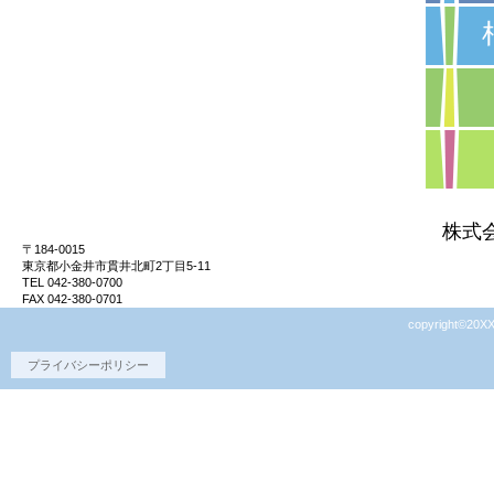
株式
〒184-0015
東京都小金井市貫井北町2丁目5-11
TEL 042-380-0700
FAX 042-380-0701
copyright©20XX
プライバシーポリシー