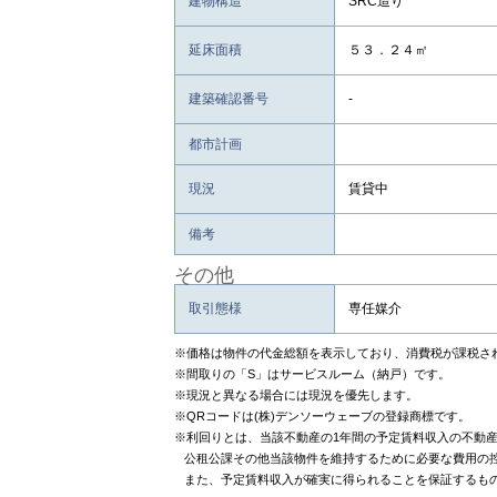
建物構造
SRC造り
延床面積
５３．２４㎡
建築確認番号
-
都市計画
現況
賃貸中
備考
その他
取引態様
専任媒介
※価格は物件の代金総額を表示しており、消費税が課税さ
※間取りの「S」はサービスルーム（納戸）です。
※現況と異なる場合には現況を優先します。
※QRコードは(株)デンソーウェーブの登録商標です。
※利回りとは、当該不動産の1年間の予定賃料収入の不動
公租公課その他当該物件を維持するために必要な費用の
また、予定賃料収入が確実に得られることを保証するも