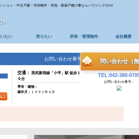
ンション・中古戸建・売却物件・売地・新築戸建の事ならハウジングゼロ/
買いたい
売りたい
所有・管理物件
会社概要
お問い合わせ番号：
問い合わせ（
交通：
西武新宿線「小平」駅 徒歩１
TEL:042-380-070
９分
お問い合わせ番号：
専有・建物：
築年月：
１９９１年４月
ョン