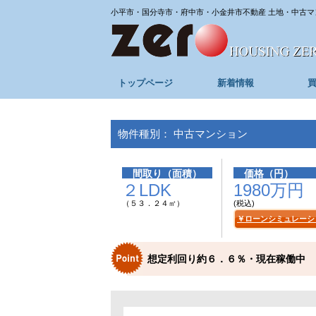
小平市・国分寺市・府中市・小金井市不動産 土地・中古マ
トップページ
新着情報
物件種別： 中古マンション
間取り（面積）
価格（円）
２LDK
1980万円
（５３．２４㎡）
(税込)
￥ローンシミュレーシ
想定利回り約６．６％・現在稼働中