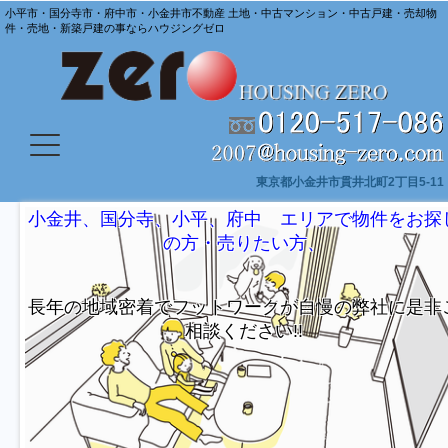
小平市・国分寺市・府中市・小金井市不動産 土地・中古マンション・中古戸建・売却物
件・売地・新築戸建の事ならハウジングゼロ
東京都小金井市貫井北町2丁目5-11
に
小金井、国分寺、小平、府中 エリアで物件をお探
の方・売りたい方、
長年の地域密着でフットワークが自慢の弊社に是非
相談ください!!