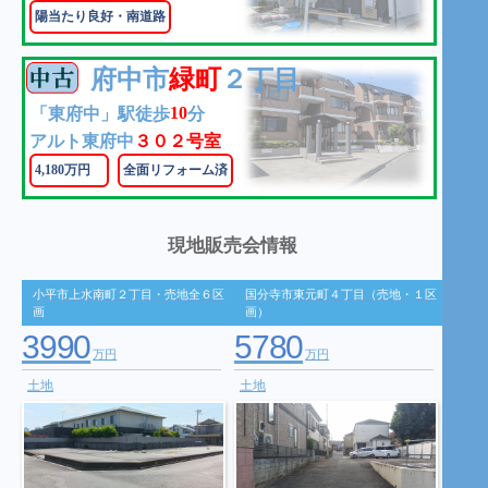
陽当たり良好・南道路
府中市
緑町
２丁目
10
「東府中」駅徒歩
分
アルト東府中
３０２号室
4,180万円
全面リフォーム済
現地販売会情報
小平市上水南町２丁目・売地全６区
国分寺市東元町４丁目（売地・１区
画
画）
3990
5780
万円
万円
土地
土地