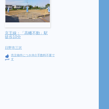
京王線：「高幡不動」駅
徒歩10分
日野市三沢
売主物件につき仲介手数料不要で
す