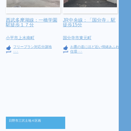
西武多摩湖線：一橋学園
JR中央線：「国分寺」駅
駅徒歩１７分
徒歩15分
小平市上水南町
国分寺市東元町
フリープラン対応分譲地
お鷹の道にほど近い情緒あふれる
･･･
住環･･･
日野市三沢土地４区画