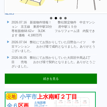
NEWS
2026.07.16 新規物件情報！ 弊社限定物件 中古マンシ
ョン 京王線 東府中駅10分 府中駅１５分
専有面積68.62㎡ 3LDK フルリフォーム済 内覧でき
ます 価格 4,180万円
2026.07.04 弊社にてお預かりしていた日野台ハイツ 中
古マンション おかげ様で成約となりました。ありがとう
ございました。
2026.06.05 弊社にてお預かりしていた大田区中馬込1丁
目 売地 おかげ様で契約となりました。ありがとうご
ざいました。
続きを見る
2026.06.05 弊社にてお預かりしていた大田区中馬込1丁
2026.06.04 新規物件情報！ 弊社選任物件 中古マンシ
2026.05.09 新規物件情報！ 弊社選任物件 売地 大
2026.02.22 新規物件情報！ 投資用区分所有マンショ
2025.12.15 年末年始休業期間 令和7年12月27日～令和8年
2025.12.01 成約情報：弊社売主物件 府中市武蔵台３丁
2025.11.14 新規物件情報！ 府中市武蔵台３丁目 土地
2025.10.27 ★成約情報★ 弊社専任物件 日野市三沢 売
2025.10.20 ★成約情報★ 弊社専任物件 日野市三沢 売
2025.10.17 ★成約情報★ 弊社専任物件 日野市三沢 売
2025.05.23 ★新規物件情報★新築戸建・限定１棟・狛江市
2025.05.01 ★成約情報★ 杉並区阿佐ヶ谷南 売地 おか
2025.04.18 ★新規物件情報★土地分譲限定１区画・府中市
2025.03.28 ★新規物件情報★新築戸建全２棟・昭島市玉川
目 売地 おかげ様で契約となりました。ありがとうご
ョン 日野台ハイツ 価格1,580万円
田区中馬込1丁目 価格3980万円
ン 小平市鈴木町1丁目 1980万円
１月4日とさせて頂きます
目 売地 おかげ様で契約となりました。ありがとうござい
１１０．６２㎡の整形地
地D号地 おかげ様で成約となりました。ありがとうござい
地A号地 おかげ様で成約となりました。ありがとうござい
地C号地 おかげ様で成約となりました。ありがとうござい
和泉本町 大型３LDK、LDK約１７帖、固定階段ロフト付
げ様で成約となりました。
若松町４丁目 約１４７㎡、整形地・東南角地・住環境良好
町 ゆとりの大型間取り・約９５㎡～
ざいました。
小平市
上水南町２丁目
専有面積61.30㎡ 2LDK JR中央線
土地：64.77㎡ 建ぺい容積率60.160%
2LDK 8階東南角部屋 表面利回り
ました。
価格4,680万円 JR西国分寺駅 徒歩
ました。
ました。
ました。
♬
JR青梅線「東中神」駅徒歩９分
日野駅 徒歩9分
6.3%
１０分 弊社限定物件です お気軽にお問い合わせくださ
土地面積
区画
全６
い。
101.25㎡～