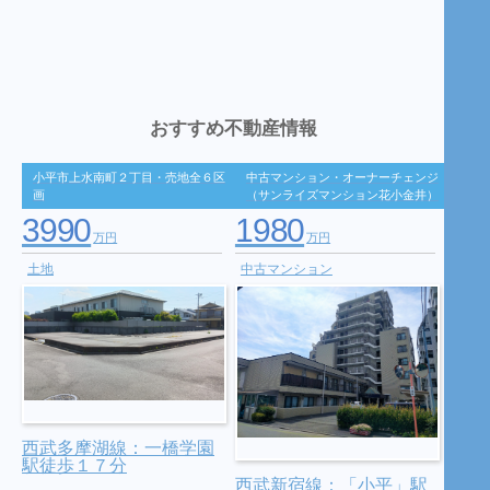
おすすめ不動産情報
小平市上水南町２丁目・売地全６区
中古マンション・オーナーチェンジ
画
（サンライズマンション花小金井）
3990
1980
万円
万円
土地
中古マンション
西武多摩湖線：一橋学園
駅徒歩１７分
西武新宿線：「小平」駅