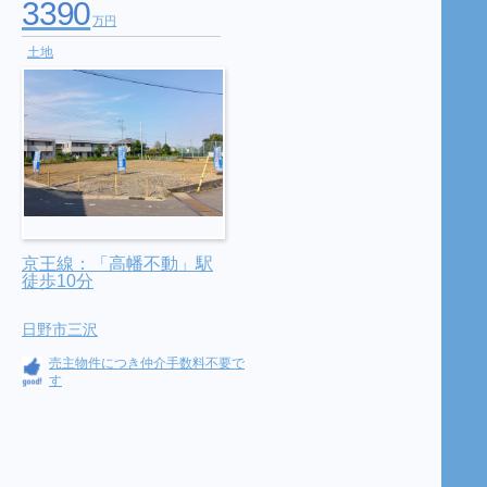
3390
万円
土地
京王線：「高幡不動」駅
徒歩10分
日野市三沢
売主物件につき仲介手数料不要で
す