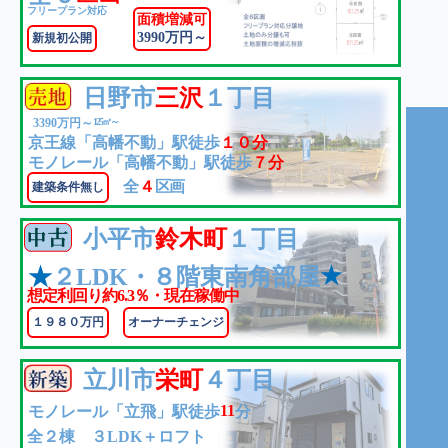
フリープラン対応
面積増減可
3990万円～
新規初公開
日野市
三沢
１丁目
3390万円～
125㎡～
京王線「高幡不動」駅徒歩
１０分
モノレール「高幡不動」駅徒歩
７分
全
４
区画
建築条件無し
小平市
鈴木町
１丁目
★
★
２LDK・８階東南角部屋
想定利回り約6.3％・現在稼働中
１９８０万円
オーナーチェンジ
立川市
栄町
４丁目
11
モノレール「立飛」駅徒歩
分
全２棟 ３LDK＋ロフト