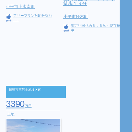
徒歩１９分
小平市上水南町
フリープラン対応分譲地
小平市鈴木町
･･･
想定利回り約６．６％・現在稼働
中
日野市三沢土地４区画
3390
万円
土地