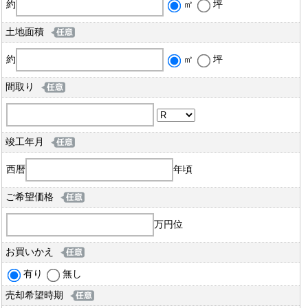
約
㎡
坪
土地面積
約
㎡
坪
間取り
竣工年月
西暦
年頃
ご希望価格
万円位
お買いかえ
有り
無し
売却希望時期