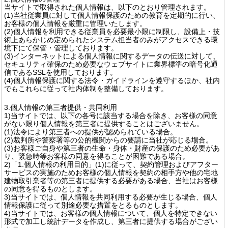
当サイトで取得された個人情報は、以下のとおり管理されます。
(1)当社従業員に対して個人情報保護のための教育を定期的に行い、
お客様の個人情報を厳重に管理いたします。
(2)個人情報を利用できる従業員を必要最小限に制限し、設備上・技
術上あらかじめ定められたシステム担当者のみがアクセスできる環
境下にて保管・管理しております。
(3)インターネットによる個人情報に関するデータの伝送に対して、
セキュリティ確保のため必要なウェブサイトに業界標準の暗号化通
信であるSSLを使用しております。
(4)個人情報保護に関する法令・ガイドラインを遵守するほか、社内
でもこれらに従って社内体制を整備しております。
3.個人情報の第三者提供・共同利用
1)当サイトでは、以下の各号に該当する場合を除き、お客様の同意
がない限り個人情報を第三者に提供することはございません。
(1)法令により第三者への提供が認められている場合。
(2)裁判所や警察署等の公的機関からの要請に当社が応じる場合。
(3)お客様ご自身や第三者の生命・身体・財産の保護のため必要があ
り、緊急時等お客様の同意を得ることが困難である場合。
2)「1.個人情報の利用目的」(1)に従って、契約管理およびアフター
サービスの実施のためお客様の個人情報を契約の相手方や他の宅地
建物取引業者等の第三者に提供する必要がある場合、当社はお客様
の同意を得るものとします。
3)当サイトでは、個人情報を共同利用する必要が生じる場合、個人
情報保護に従って別途必要な措置をとるものとします。
4)当サイトでは、お客様の個人情報について、個人を特定できない
形式で加工し統計データを作成し、第三者に提供する場合がござい