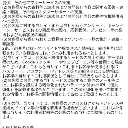
提供、その他アフターサービスの実施。
(2)お客様からの資料等ご請求およびお問合せ内容に関する回答・連
絡・確認、その他カスタマーサポートの実施。
(3)お客様からの資料等ご請求およびお問合せ内容の物件情報提供者
への提供。
(4)お客様に対する当サイトまたは当社が行うアンケート、キャンペ
ーン、サービスおよび商品等の案内、応募受付、プレゼント等の発
送および到着状況の確認。
(5)お客様から寄せられたご意見およびアンケート類の集計・連絡・
確認等。
2)以下の各号に従って当サイトで収集された情報は、前項各号に記
載されている範囲内においてのみ利用されるものとします。
(1)当サイトでは、お客様へ提供するサービスの向上や統計データ取
得のため、Cookie（クッキー）やウェブビーコン等を使用する場合
がございます。これらと当サイトご利用上お客様が使用されるID、
パスワード、アカウント、IPアドレス等との組合せによる情報は、
お客様の当サイトご利用状況として当社にて取扱うものとします。
(2)お客様にお届けする当社サービスに関するご案内のメール等に
は、お客様を識別する暗号化されたパラメータ付きのURL（個別
URL）を記載する場合がございます。この個別URLを用いて収集さ
れる情報は、お客様の閲覧情報として当社にて取扱うものとしま
す。
(3)その他、当サイトでは、お客様のアクセスログからIPアドレスや
接続元ドメイン等の情報を収集する場合がございます。これらの情
報は当サイトの利用者動向等の分析のため当社にて取扱うものとし
ます。
2.個人情報の管理