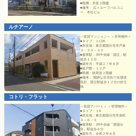
■階層：木造３階建
■備考： 広々ルーフバルコニ
ー、本社ビル
ルチアーノ
＜賃貸マンション＞ ＜所有物件＞
■タイプ：１LDK
■所在地：東京都国分寺市戸倉
３－３０－３０
■最寄駅：JR中央線「国立」駅
徒歩１２分
■築年月：平成２７年８月
■総戸数：１２戸
■階層：鉄骨造２階建
■備考： 閑静な住宅街で住環境
良好、国立駅徒歩１２分の好立
地
コトリ・フラット
＜賃貸アパート＞ ＜管理物件＞
■タイプ：１K
■所在地：東京都国分寺市泉町
３－６－９
■最寄駅：JR中央線「西国分
寺」駅徒歩６分
■築年月：令和２年８月