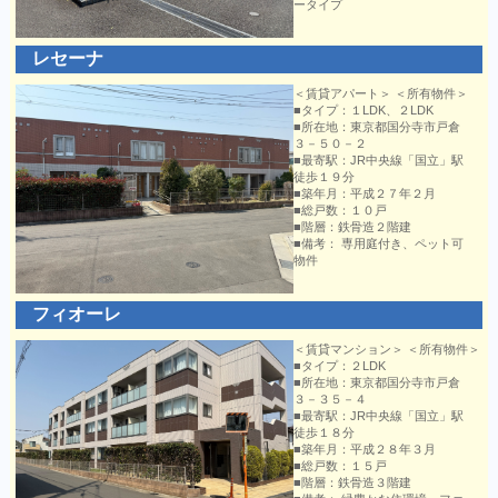
ータイプ
レセーナ
＜賃貸アパート＞ ＜所有物件＞
■タイプ：１LDK、２LDK
■所在地：東京都国分寺市戸倉
３－５０－２
■最寄駅：JR中央線「国立」駅
徒歩１９分
■築年月：平成２７年２月
■総戸数：１０戸
■階層：鉄骨造２階建
■備考： 専用庭付き、ペット可
物件
フィオーレ
＜賃貸マンション＞ ＜所有物件＞
■タイプ：２LDK
■所在地：東京都国分寺市戸倉
３－３５－４
■最寄駅：JR中央線「国立」駅
徒歩１８分
■築年月：平成２８年３月
■総戸数：１５戸
■階層：鉄骨造３階建