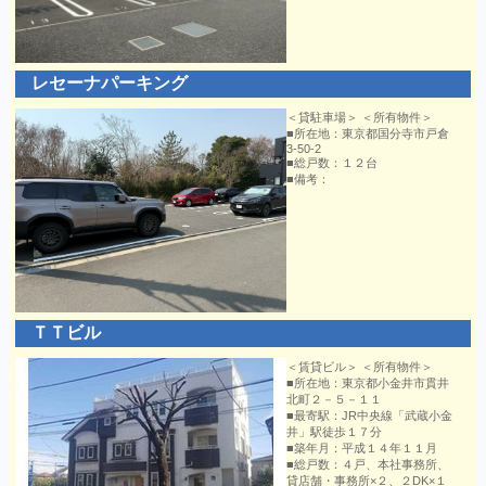
レセーナパーキング
＜貸駐車場＞ ＜所有物件＞
■所在地：東京都国分寺市戸倉
3-50-2
■総戸数：１２台
■備考：
ＴＴビル
＜賃貸ビル＞ ＜所有物件＞
■所在地：東京都小金井市貫井
北町２－５－１１
■最寄駅：JR中央線「武蔵小金
井」駅徒歩１７分
■築年月：平成１４年１１月
■総戸数：４戸、本社事務所、
貸店舗・事務所×２、２DK×１