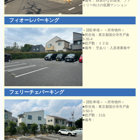
■備考： 緑豊かな住環境、ファ
ミリー向けの低層マンション
フィオーレパーキング
＜貸駐車場＞ ＜所有物件＞
■所在地：東京都国分寺市戸倉
3-35-4
■総戸数：１２台
■備考： 空あり・入居者募集中
フェリーチェパーキング
＜貸駐車場＞ ＜所有物件＞
■所在地：東京都国分寺市戸倉
3-50-3
■総戸数：11台
■備考：