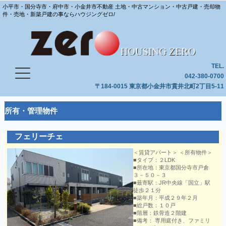
小平市・国分寺市・府中市・小金井市不動産 土地・中古マンション・中古戸建・売却物
件・売地・新築戸建の事ならハウジングゼロ/
TEL.
042-380-0700
〒184-0015 東京都小金井市貫井北町2丁目5-11
所有・管理物件
フェリーチェ
＜賃貸アパート＞ ＜所有物件＞
■タイプ：２LDK
■所在地：東京都国分寺市戸倉
３－５０－３
■最寄駅：JR中央線「国立」駅
徒歩２１分
■築年月：平成２９年２月
■総戸数：１０戸
■階層：鉄骨造２階建
■備考： 専用庭付き、ファミリ