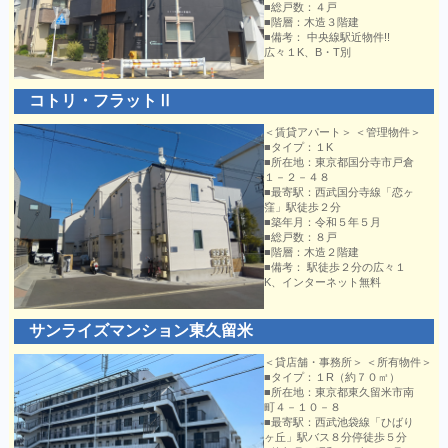
■総戸数：４戸
■階層：木造３階建
■備考： 中央線駅近物件!!
広々１K、B・T別
コトリ・フラットⅡ
＜賃貸アパート＞ ＜管理物件＞
■タイプ：１K
■所在地：東京都国分寺市戸倉
１－２－４８
■最寄駅：西武国分寺線「恋ヶ
窪」駅徒歩２分
■築年月：令和５年５月
■総戸数：８戸
■階層：木造２階建
■備考： 駅徒歩２分の広々１
K、インターネット無料
サンライズマンション東久留米
＜貸店舗・事務所＞ ＜所有物件＞
■タイプ：１R（約７０㎡）
■所在地：東京都東久留米市南
町４－１０－８
■最寄駅：西武池袋線「ひばり
ヶ丘」駅バス８分停徒歩５分