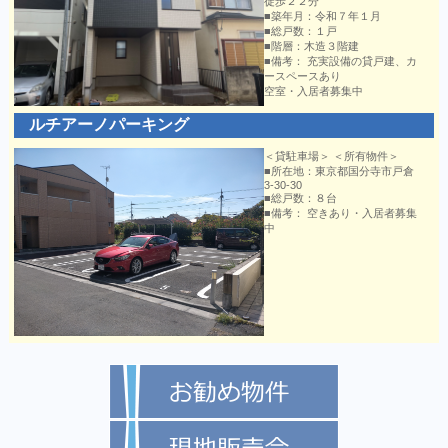
徒歩２２分
■築年月：令和７年１月
■総戸数：１戸
■階層：木造３階建
■備考： 充実設備の貸戸建、カ
ースペースあり
空室・入居者募集中
ルチアーノパーキング
＜貸駐車場＞ ＜所有物件＞
■所在地：東京都国分寺市戸倉
3-30-30
■総戸数：８台
■備考： 空きあり・入居者募集
中