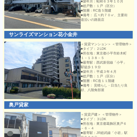
■築年月：昭和６３年１０月
■総戸数：１戸（区分）
■階層：RC造５階建
■備考： 広々約７０㎡、主要街
道沿いの路面店
サンライズマンション花小金井
＜賃貸マンション＞ ＜管理物件＞
■タイプ：２LDK
■所在地：東京都小平市鈴木町
１－１３８－５
■最寄駅：西武新宿線「小平」
駅徒歩１９分
■築年月：平成３年４月
■総戸数：１戸（区分）
■階層：RC造１１階建
■備考： 見晴らし・日当たり良
好、八階角部屋
奥戸貸家
＜賃貸戸建＞ ＜管理物件＞
■タイプ：３LDK
■所在地：東京都葛飾区奥戸６
－６－４
■最寄駅：JR総武線「小岩」駅