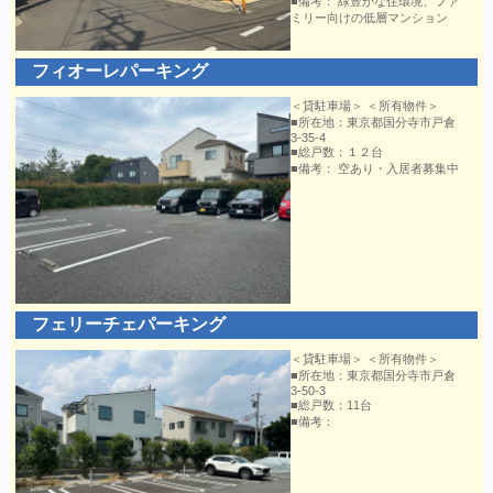
■備考： 緑豊かな住環境、ファ
ミリー向けの低層マンション
フィオーレパーキング
＜貸駐車場＞ ＜所有物件＞
■所在地：東京都国分寺市戸倉
3-35-4
■総戸数：１２台
■備考： 空あり・入居者募集中
フェリーチェパーキング
＜貸駐車場＞ ＜所有物件＞
■所在地：東京都国分寺市戸倉
3-50-3
■総戸数：11台
■備考：