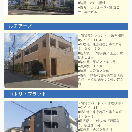
■階層：木造３階建
■備考： 広々ルーフバルコニ
ー、本社ビル
ルチアーノ
＜賃貸マンション＞ ＜所有物件＞
■タイプ：１LDK
■所在地：東京都国分寺市戸倉
３－３０－３０
■最寄駅：JR中央線「国立」駅
徒歩１２分
■築年月：平成２７年８月
■総戸数：１２戸
■階層：鉄骨造２階建
■備考： 閑静な住宅街で住環境
良好、国立駅徒歩１２分の好立
地
コトリ・フラット
＜賃貸アパート＞ ＜管理物件＞
■タイプ：１K
■所在地：東京都国分寺市泉町
３－６－９
■最寄駅：JR中央線「西国分
寺」駅徒歩６分
■築年月：令和２年８月