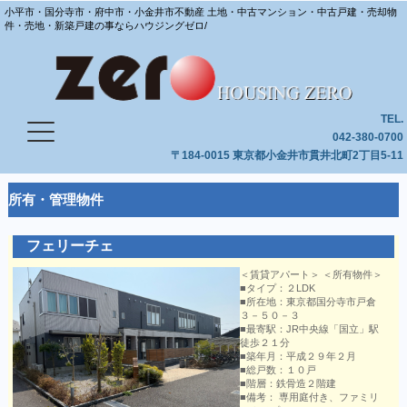
小平市・国分寺市・府中市・小金井市不動産 土地・中古マンション・中古戸建・売却物
件・売地・新築戸建の事ならハウジングゼロ/
TEL.
042-380-0700
〒184-0015 東京都小金井市貫井北町2丁目5-11
所有・管理物件
フェリーチェ
＜賃貸アパート＞ ＜所有物件＞
■タイプ：２LDK
■所在地：東京都国分寺市戸倉
３－５０－３
■最寄駅：JR中央線「国立」駅
徒歩２１分
■築年月：平成２９年２月
■総戸数：１０戸
■階層：鉄骨造２階建
■備考： 専用庭付き、ファミリ