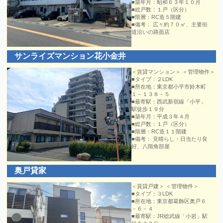
■築年月：昭和６３年１０月
■総戸数：１戸（区分）
■階層：RC造５階建
■備考： 広々約７０㎡、主要街
道沿いの路面店
サンライズマンション花小金井
＜賃貸マンション＞ ＜管理物件＞
■タイプ：２LDK
■所在地：東京都小平市鈴木町
１－１３８－５
■最寄駅：西武新宿線「小平」
駅徒歩１９分
■築年月：平成３年４月
■総戸数：１戸（区分）
■階層：RC造１１階建
■備考： 見晴らし・日当たり良
好、八階角部屋
奥戸貸家
＜賃貸戸建＞ ＜管理物件＞
■タイプ：３LDK
■所在地：東京都葛飾区奥戸６
－６－４
■最寄駅：JR総武線「小岩」駅