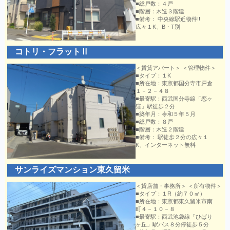
■総戸数：４戸
■階層：木造３階建
■備考： 中央線駅近物件!!
広々１K、B・T別
コトリ・フラットⅡ
＜賃貸アパート＞ ＜管理物件＞
■タイプ：１K
■所在地：東京都国分寺市戸倉
１－２－４８
■最寄駅：西武国分寺線「恋ヶ
窪」駅徒歩２分
■築年月：令和５年５月
■総戸数：８戸
■階層：木造２階建
■備考： 駅徒歩２分の広々１
K、インターネット無料
サンライズマンション東久留米
＜貸店舗・事務所＞ ＜所有物件＞
■タイプ：１R（約７０㎡）
■所在地：東京都東久留米市南
町４－１０－８
■最寄駅：西武池袋線「ひばり
ヶ丘」駅バス８分停徒歩５分