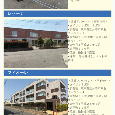
ータイプ
レセーナ
＜賃貸アパート＞ ＜所有物件＞
■タイプ：１LDK、２LDK
■所在地：東京都国分寺市戸倉
３－５０－２
■最寄駅：JR中央線「国立」駅
徒歩１９分
■築年月：平成２７年２月
■総戸数：１０戸
■階層：鉄骨造２階建
■備考： 専用庭付き、ペット可
物件
フィオーレ
＜賃貸マンション＞ ＜所有物件＞
■タイプ：２LDK
■所在地：東京都国分寺市戸倉
３－３５－４
■最寄駅：JR中央線「国立」駅
徒歩１８分
■築年月：平成２８年３月
■総戸数：１５戸
■階層：鉄骨造３階建