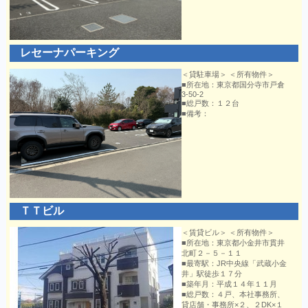
レセーナパーキング
＜貸駐車場＞ ＜所有物件＞
■所在地：東京都国分寺市戸倉
3-50-2
■総戸数：１２台
■備考：
ＴＴビル
＜賃貸ビル＞ ＜所有物件＞
■所在地：東京都小金井市貫井
北町２－５－１１
■最寄駅：JR中央線「武蔵小金
井」駅徒歩１７分
■築年月：平成１４年１１月
■総戸数：４戸、本社事務所、
貸店舗・事務所×２、２DK×１