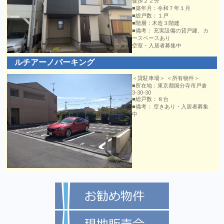
徒歩２２分
■築年月：令和７年１月
■総戸数：１戸
■階層：木造３階建
■備考： 充実設備の貸戸建、カ
ースペースあり
空室・入居者募集中
ルチアーノパーキング
＜貸駐車場＞ ＜所有物件＞
■所在地：東京都国分寺市戸倉
3-30-30
■総戸数：８台
■備考： 空きあり・入居者募集
中