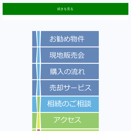
続きを見る
2026.06.05 弊社にてお預かりしていた大田区中馬込1丁目 売地 おかげ様
2026.06.04 新規物件情報！ 弊社選任物件 中古マンション 日野台ハイ
2026.05.09 新規物件情報！ 弊社選任物件 売地 大田区中馬込1丁目
2026.02.22 新規物件情報！ 投資用区分所有マンション 小平市鈴木町1丁
2025.12.15 年末年始休業期間 令和7年12月27日～令和8年１月4日とさせて頂
2025.12.01 成約情報：弊社売主物件 府中市武蔵台３丁目 売地 おかげ様で
2025.11.14 新規物件情報！ 府中市武蔵台３丁目 土地 １１０．６２㎡の整
2025.10.27 ★成約情報★ 弊社専任物件 日野市三沢 売地D号地 おかげ様
2025.10.20 ★成約情報★ 弊社専任物件 日野市三沢 売地A号地 おかげ様で
2025.10.17 ★成約情報★ 弊社専任物件 日野市三沢 売地C号地 おかげ様
2025.05.23 ★新規物件情報★新築戸建・限定１棟・狛江市和泉本町 大型３
2025.05.01 ★成約情報★ 杉並区阿佐ヶ谷南 売地 おかげ様で成約となりま
2025.04.18 ★新規物件情報★土地分譲限定１区画・府中市若松町４丁目 約１
2025.03.28 ★新規物件情報★新築戸建全２棟・昭島市玉川町 ゆとりの大型間
で契約となりました。ありがとうございました。
ツ 価格1,580万円
価格3980万円
目 1980万円
きます
契約となりました。ありがとうございました。
形地
で成約となりました。ありがとうございました。
成約となりました。ありがとうございました。
で成約となりました。ありがとうございました。
LDK、LDK約１７帖、固定階段ロフト付
した。
４７㎡、整形地・東南角地・住環境良好♬
取り・約９５㎡～
専有面積61.30㎡ 2LDK JR中央線 日野駅 徒歩9分
土地：64.77㎡ 建ぺい容積率60.160%
2LDK 8階東南角部屋 表面利回り6.3%
価格4,680万円 JR西国分寺駅 徒歩１０分 弊社限定物件
JR青梅線「東中神」駅徒歩９分
です お気軽にお問い合わせください。