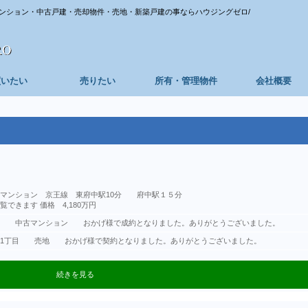
ンション・中古戸建・売却物件・売地・新築戸建の事ならハウジングゼロ/
買いたい
売りたい
所有・管理物件
会社概要
 中古マンション 京王線 東府中駅10分 府中駅１５分
できます 価格 4,180万円
台ハイツ 中古マンション おかげ様で成約となりました。ありがとうございました。
区中馬込1丁目 売地 おかげ様で契約となりました。ありがとうございました。
続きを見る
区中馬込1丁目 売地 おかげ様で契約となりました。ありがとうございました。
中古マンション 日野台ハイツ 価格1,580万円
売地 大田区中馬込1丁目 価格3980万円
マンション 小平市鈴木町1丁目 1980万円
日～令和8年１月4日とさせて頂きます
武蔵台３丁目 売地 おかげ様で契約となりました。ありがとうございました。
目 土地 １１０．６２㎡の整形地
野市三沢 売地D号地 おかげ様で成約となりました。ありがとうございました。
野市三沢 売地A号地 おかげ様で成約となりました。ありがとうございました。
野市三沢 売地C号地 おかげ様で成約となりました。ありがとうございました。
棟・狛江市和泉本町 大型３LDK、LDK約１７帖、固定階段ロフト付
売地 おかげ様で成約となりました。
区画・府中市若松町４丁目 約１４７㎡、整形地・東南角地・住環境良好♬
・昭島市玉川町 ゆとりの大型間取り・約９５㎡～
線 日野駅 徒歩9分