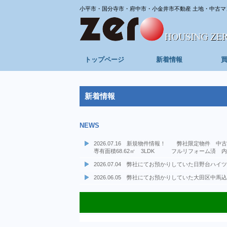
小平市・国分寺市・府中市・小金井市不動産 土地・中古マ
トップページ
新着情報
新着情報
NEWS
2026.07.16 新規物件情報！ 弊社限定物件
専有面積68.62㎡ 3LDK フルリフォーム済 内覧
2026.07.04 弊社にてお預かりしていた日野
2026.06.05 弊社にてお預かりしていた大田
2026.06.05 弊社にてお預かりしていた大田
2026.06.04 新規物件情報！ 弊社選任物件 
2026.05.09 新規物件情報！ 弊社選任物件 
2026.02.22 新規物件情報！ 投資用区分所有
2025.12.15 年末年始休業期間 令和7年12月27
2025.12.01 成約情報：弊社売主物件 府中市
2025.11.14 新規物件情報！ 府中市武蔵台３丁
2025.10.27 ★成約情報★ 弊社専任物件 日
2025.10.20 ★成約情報★ 弊社専任物件 日
2025.10.17 ★成約情報★ 弊社専任物件 日
2025.05.23 ★新規物件情報★新築戸建・限定１
2025.05.01 ★成約情報★ 杉並区阿佐ヶ谷南 
2025.04.18 ★新規物件情報★土地分譲限定１
2025.03.28 ★新規物件情報★新築戸建全２棟
専有面積61.30㎡ 2LDK JR中央