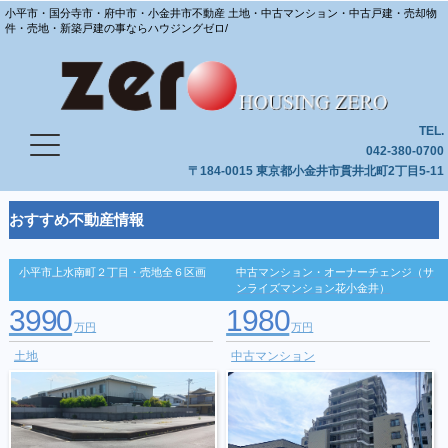
小平市・国分寺市・府中市・小金井市不動産 土地・中古マンション・中古戸建・売却物
件・売地・新築戸建の事ならハウジングゼロ/
TEL.
042-380-0700
〒184-0015 東京都小金井市貫井北町2丁目5-11
おすすめ不動産情報
小平市上水南町２丁目・売地全６区画
中古マンション・オーナーチェンジ（サ
ンライズマンション花小金井）
3990
1980
万円
万円
土地
中古マンション