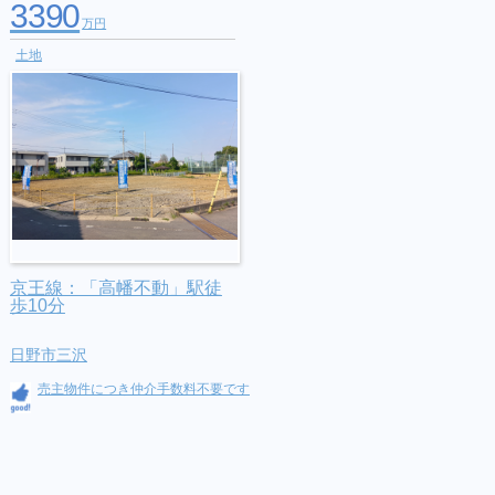
3390
万円
土地
京王線：「高幡不動」駅徒
歩10分
日野市三沢
売主物件につき仲介手数料不要です