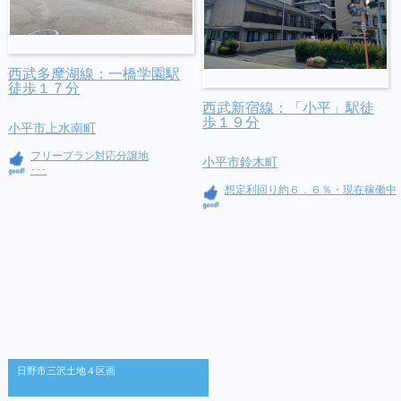
西武多摩湖線：一橋学園駅
徒歩１７分
西武新宿線：「小平」駅徒
歩１９分
小平市上水南町
フリープラン対応分譲地
小平市鈴木町
･･･
想定利回り約６．６％・現在稼働中
日野市三沢土地４区画