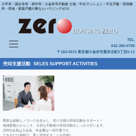
小平市・国分寺市・府中市・小金井市不動産 土地・中古マンション・中古戸建・売却物
件・売地・新築戸建の事ならハウジングゼロ/
TEL.
042-380-0700
〒184-0015 東京都小金井市貫井北町2丁目5-11
売却支援活動
SELES SUPPORT ACTIVITIES
豊富な経験とノウハウを生かし、売り主様の売却活動をサポート！
地域密着だからこそ、大切な不動産の売却活動をしっかり行います。
ZERO会員は入会金、年会費は一切不要です。
できるだけ高額で、早く売却することを目指し、