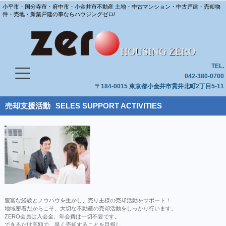
小平市・国分寺市・府中市・小金井市不動産 土地・中古マンション・中古戸建・売却物
件・売地・新築戸建の事ならハウジングゼロ/
TEL.
042-380-0700
〒184-0015 東京都小金井市貫井北町2丁目5-11
売却支援活動
SELES SUPPORT ACTIVITIES
豊富な経験とノウハウを生かし、売り主様の売却活動をサポート！
地域密着だからこそ、大切な不動産の売却活動をしっかり行います。
ZERO会員は入会金、年会費は一切不要です。
できるだけ高額で、早く売却することを目指し、