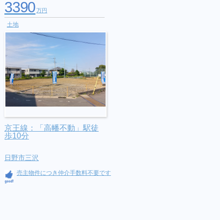
3390
万円
土地
京王線：「高幡不動」駅徒
歩10分
日野市三沢
売主物件につき仲介手数料不要です