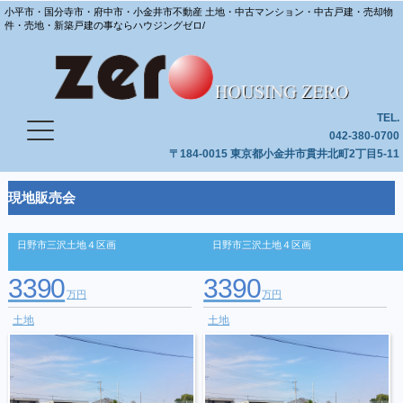
小平市・国分寺市・府中市・小金井市不動産 土地・中古マンション・中古戸建・売却物
件・売地・新築戸建の事ならハウジングゼロ/
TEL.
042-380-0700
〒184-0015 東京都小金井市貫井北町2丁目5-11
現地販売会
日野市三沢土地４区画
日野市三沢土地４区画
3390
3390
万円
万円
土地
土地