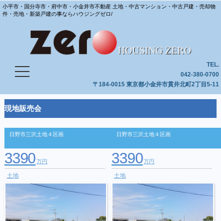
小平市・国分寺市・府中市・小金井市不動産 土地・中古マンション・中古戸建・売却物
件・売地・新築戸建の事ならハウジングゼロ/
TEL.
042-380-0700
〒184-0015 東京都小金井市貫井北町2丁目5-11
現地販売会
日野市三沢土地４区画
日野市三沢土地４区画
3390
3390
万円
万円
土地
土地